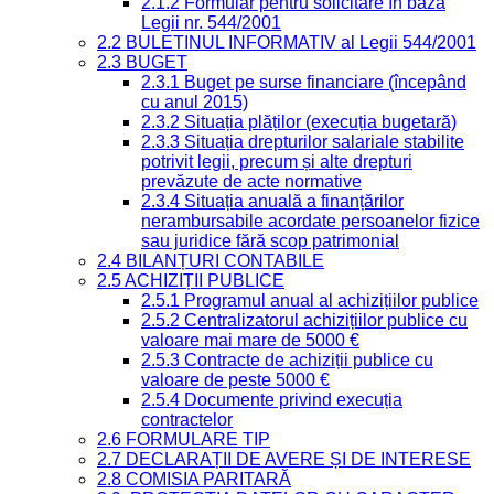
2.1.2 Formular pentru solicitare în baza
Legii nr. 544/2001
2.2 BULETINUL INFORMATIV al Legii 544/2001
2.3 BUGET
2.3.1 Buget pe surse financiare (începând
cu anul 2015)
2.3.2 Situația plăților (execuția bugetară)
2.3.3 Situația drepturilor salariale stabilite
potrivit legii, precum și alte drepturi
prevăzute de acte normative
2.3.4 Situația anuală a finanțărilor
nerambursabile acordate persoanelor fizice
sau juridice fără scop patrimonial
2.4 BILANȚURI CONTABILE
2.5 ACHIZIȚII PUBLICE
2.5.1 Programul anual al achizițiilor publice
2.5.2 Centralizatorul achizițiilor publice cu
valoare mai mare de 5000 €
2.5.3 Contracte de achiziții publice cu
valoare de peste 5000 €
2.5.4 Documente privind execuția
contractelor
2.6 FORMULARE TIP
2.7 DECLARAȚII DE AVERE ȘI DE INTERESE
2.8 COMISIA PARITARĂ