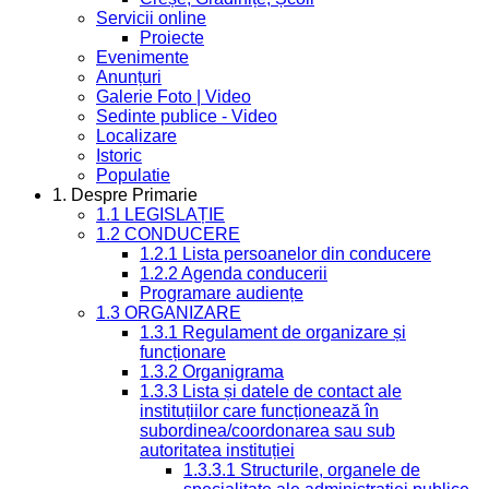
Servicii online
Proiecte
Evenimente
Anunțuri
Galerie Foto | Video
Sedinte publice - Video
Localizare
Istoric
Populatie
1. Despre Primarie
1.1 LEGISLAȚIE
1.2 CONDUCERE
1.2.1 Lista persoanelor din conducere
1.2.2 Agenda conducerii
Programare audiențe
1.3 ORGANIZARE
1.3.1 Regulament de organizare și
funcționare
1.3.2 Organigrama
1.3.3 Lista și datele de contact ale
instituțiilor care funcționează în
subordinea/coordonarea sau sub
autoritatea instituției
1.3.3.1 Structurile, organele de