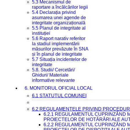
5.3 Mecanismul de
raportare a încălcărilor legii
5.4 Declarația privind
asumarea unei agende de
integritate organizațională
5.5 Planul de integritate al
instituției
5.6 Raport narativ referitor
la stadiul implementării
măsurilor prevăzute în SNA
și în planul de integritate
5.7 Situația incidentelor de
integritate
5.8. Studii/ Cercetări/
Ghiduri/ Materiale
informative relevante
6. MONITORUL OFICIAL LOCAL
6.1 STATUTUL COMUNEI
6.2 REGULAMENTELE PRIVIND PROCEDURI
6.2.1 REGULAMENTUL CUPRINZÂND M
PROIECTELOR DE HOTĂRÂRI ALE AUT
6.2.2 REGULAMENTUL CUPRINZÂND M
PROIECTELOR DE DISPOZIȚII ALE AU