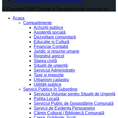
Protectia datelor cu caracter personal
© Copyright 2026 | Design & Devlopment by vreausite.eu
Acasa
Compartimente
Achiziții publice
Asistență socială
Dezvoltare comunitară
Educație și Cultură
Financiar Contabil
Juridic si resurse umane
Registrul agricol
Starea civilă
Situații de urgență
Serviciul Administrativ
Taxe și impozite
Urbanism cadastru
Utilități publice
Servicii Publice în Subordine
Serviciul Voluntar pentru Situații de Urgență
Poliția Locală
Serviciul Public de Gospodărire Comunală
Servicii de Evidența Persoanelor
Cămin Cultural / Bibliotecă Comunală
Creșe, Grădinițe, Școli