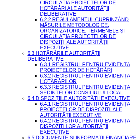
CIRCULAȚIA PROIECTELOR DE
HOTĂRÂRI ALE AUTORITĂȚII
DELIBERATIVE
6.2.2 REGULAMENTUL CUPRINZÂND
MĂSURILE METODOLOGICE,
ORGANIZATORICE, TERMENELE ȘI
CIRCULAȚIA PROIECTELOR DE
DISPOZIȚII ALE AUTORITĂȚII
EXECUTIVE
6.3 HOTĂRÂRILE AUTORITĂȚII
DELIBERATIVE
6.3.1 REGISTRUL PENTRU EVIDENȚA
PROIECTELOR DE HOTĂRÂRI
6.3.2 REGISTRUL PENTRU EVIDENȚA
HOTĂRÂRILOR
6.3.3 REGISTRUL PENTRU EVIDENȚA
ȘEDINȚELOR CONSILIULUI LOCAL
6.4 DISPOZIȚIILE AUTORITĂȚII EXECUTIVE
6.4.1 REGISTRUL PENTRU EVIDENȚA
PROIECTELOR DE DISPOZIȚII ALE
AUTORITĂȚII EXECUTIVE
6.4.2 REGISTRUL PENTRU EVIDENȚA
DISPOZIȚIILOR AUTORITĂȚII
EXECUTIVE
6.5 DOCUMENTE ȘI INFORMAȚII FINANCIARE