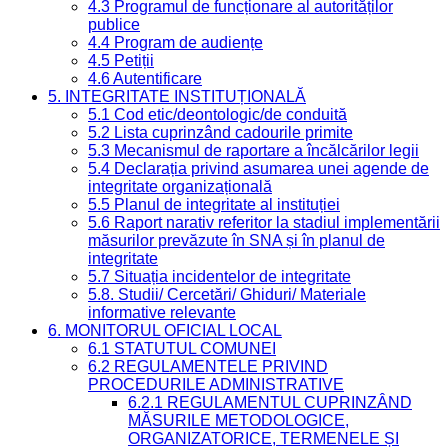
4.3 Programul de funcționare al autorităților
publice
4.4 Program de audiențe
4.5 Petiții
4.6 Autentificare
5. INTEGRITATE INSTITUȚIONALĂ
5.1 Cod etic/deontologic/de conduită
5.2 Lista cuprinzând cadourile primite
5.3 Mecanismul de raportare a încălcărilor legii
5.4 Declarația privind asumarea unei agende de
integritate organizațională
5.5 Planul de integritate al instituției
5.6 Raport narativ referitor la stadiul implementării
măsurilor prevăzute în SNA și în planul de
integritate
5.7 Situația incidentelor de integritate
5.8. Studii/ Cercetări/ Ghiduri/ Materiale
informative relevante
6. MONITORUL OFICIAL LOCAL
6.1 STATUTUL COMUNEI
6.2 REGULAMENTELE PRIVIND
PROCEDURILE ADMINISTRATIVE
6.2.1 REGULAMENTUL CUPRINZÂND
MĂSURILE METODOLOGICE,
ORGANIZATORICE, TERMENELE ȘI