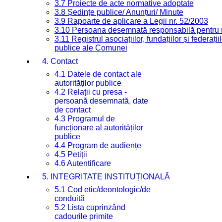
3.7 Proiecte de acte normative adoptate
3.8 Ședințe publice/ Anunțuri/ Minute
3.9 Rapoarte de aplicare a Legii nr. 52/2003
3.10 Persoana desemnată responsabilă pentru re
3.11 Registrul asociațiilor, fundațiilor și federații
publice ale Comunei
4. Contact
4.1 Datele de contact ale
autorităților publice
4.2 Relații cu presa -
persoană desemnată, date
de contact
4.3 Programul de
funcționare al autorităților
publice
4.4 Program de audiențe
4.5 Petiții
4.6 Autentificare
5. INTEGRITATE INSTITUȚIONALĂ
5.1 Cod etic/deontologic/de
conduită
5.2 Lista cuprinzând
cadourile primite