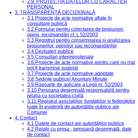
2.9. PROTECȚIA DATELOR CU CARACTER
PERSONAL
3. TRANSPARENȚĂ DECIZIONALĂ
3.1 Proiecte de acte normative aflate în
consultare publică
3.2 Formular pentru colectarea de propuneri,
opinii, recomandări cf. L 52/2003
3.3 Registrul pentru consemnarea și analizarea
propunerilor, opiniilor sau recomandărilor
3.4 Dezbateri publice
3.5 Consultari interministeriale
3.6 Proiecte de acte normative pentru care nu mai
pot fi transmise sugestii
3.7 Proiecte de acte normative adoptate
3.8 Ședințe publice/ Anunțuri/ Minute
3.9 Rapoarte de aplicare a Legii nr. 52/2003
3.10 Persoana desemnată responsabilă pentru
relația cu societatea civilă
3.11 Registrul asociațiilor, fundațiilor și federațiilor
luate în evidență de autoritățile publice ale
Comunei
4. Contact
4.1 Datele de contact ale autorităților publice
4.2 Relații cu presa - persoană desemnată, date
de contact