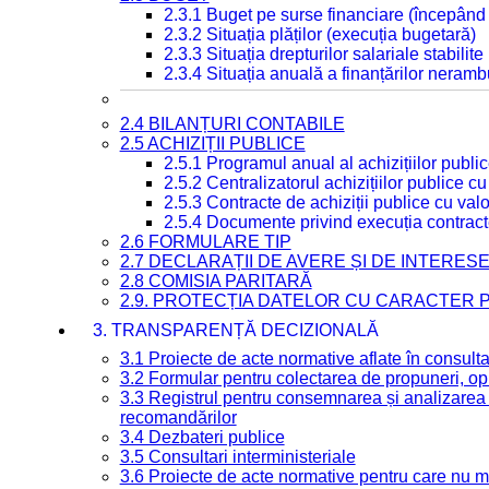
2.3.1 Buget pe surse financiare (începând
2.3.2 Situația plăților (execuția bugetară)
2.3.3 Situația drepturilor salariale stabilit
2.3.4 Situația anuală a finanțărilor neramb
2.4 BILANȚURI CONTABILE
2.5 ACHIZIȚII PUBLICE
2.5.1 Programul anual al achizițiilor publi
2.5.2 Centralizatorul achizițiilor publice 
2.5.3 Contracte de achiziții publice cu va
2.5.4 Documente privind execuția contract
2.6 FORMULARE TIP
2.7 DECLARAȚII DE AVERE ȘI DE INTERES
2.8 COMISIA PARITARĂ
2.9. PROTECȚIA DATELOR CU CARACTER
3. TRANSPARENȚĂ DECIZIONALĂ
3.1 Proiecte de acte normative aflate în consult
3.2 Formular pentru colectarea de propuneri, opi
3.3 Registrul pentru consemnarea și analizarea p
recomandărilor
3.4 Dezbateri publice
3.5 Consultari interministeriale
3.6 Proiecte de acte normative pentru care nu ma