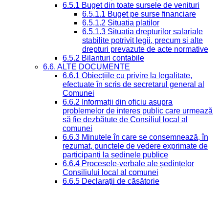
6.5.1 Buget din toate sursele de venituri
6.5.1.1 Buget pe surse financiare
6.5.1.2 Situatia platilor
6.5.1.3 Situatia drepturilor salariale
stabilite potrivit legii, precum si alte
drepturi prevazute de acte normative
6.5.2 Bilanturi contabile
6.6. ALTE DOCUMENTE
6.6.1 Obiecțiile cu privire la legalitate,
efectuate în scris de secretarul general al
Comunei
6.6.2 Informații din oficiu asupra
problemelor de interes public care urmează
să fie dezbătute de Consiliul local al
comunei
6.6.3 Minutele în care se consemnează, în
rezumat, punctele de vedere exprimate de
participanți la ședinele publice
6.6.4 Procesele-verbale ale ședințelor
Consiliului local al comunei
6.6.5 Declarații de căsătorie