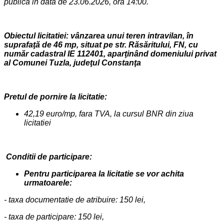
publica in data de 23.06.2026, ora 14:00.
Obiectul licitatiei:
vânzarea
unui teren intravilan,
în
suprafaţă de 46 mp,
situat pe str. Răsăritului
, FN,
cu
num
ăr cadastral
IE 112401, apar
ţinând
domeniului privat
al Comunei Tuzla, judeţul Constanţa
Pretul de pornire la licitatie:
42,19 euro/mp, fara TVA, la cursul BNR din ziua
licitatiei
Conditii de participare:
Pentru participarea la licitatie se vor achita
urmatoarele:
- taxa documentatie de atribuire: 150 lei,
- taxa de participare: 150 lei,