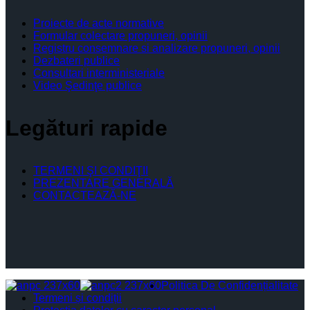
Proiecte de acte normative
Formular colectare propuneri, opinii
Registru consemnare si analizare propuneri, opinii
Dezbateri publice
Consultari interministeriale
Video Şedinţe publice
Legături rapide
TERMENI ŞI CONDIŢII
PREZENTARE GENERALĂ
CONTACTEAZĂ-NE
Politica De Confidențialitate
Termeni și condiții