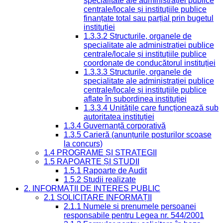
specialitate ale administrației publice
centrale/locale și instituțiile publice
finanțate total sau parțial prin bugetul
instituției
1.3.3.2 Structurile, organele de
specialitate ale administrației publice
centrale/locale și instituțiile publice
coordonate de conducătorul instituției
1.3.3.3 Structurile, organele de
specialitate ale administrației publice
centrale/locale și instituțiile publice
aflate în subordinea instituției
1.3.3.4 Unitățile care funcționează sub
autoritatea instituției
1.3.4 Guvernanță corporativă
1.3.5 Carieră (anunțurile posturilor scoase
la concurs)
1.4 PROGRAME ȘI STRATEGII
1.5 RAPOARTE ȘI STUDII
1.5.1 Rapoarte de Audit
1.5.2 Studii realizate
2. INFORMAȚII DE INTERES PUBLIC
2.1 SOLICITARE INFORMAȚII
2.1.1 Numele și prenumele persoanei
responsabile pentru Legea nr. 544/2001