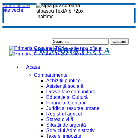
Autentificare
site vechi
PRIMĂRIA TUZLA
Acasa
Compartimente
Achiziții publice
Asistență socială
Dezvoltare comunitară
Educație și Cultură
Financiar Contabil
Juridic si resurse umane
Registrul agricol
Starea civilă
Situații de urgență
Serviciul Administrativ
Taxe și impozite