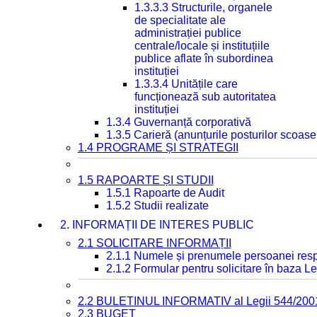
1.3.3.3 Structurile, organele
de specialitate ale
administrației publice
centrale/locale și instituțiile
publice aflate în subordinea
instituției
1.3.3.4 Unitățile care
funcționează sub autoritatea
instituției
1.3.4 Guvernanță corporativă
1.3.5 Carieră (anunțurile posturilor scoase
1.4 PROGRAME ȘI STRATEGII
1.5 RAPOARTE ȘI STUDII
1.5.1 Rapoarte de Audit
1.5.2 Studii realizate
2. INFORMAȚII DE INTERES PUBLIC
2.1 SOLICITARE INFORMAȚII
2.1.1 Numele și prenumele persoanei resp
2.1.2 Formular pentru solicitare în baza Le
2.2 BULETINUL INFORMATIV al Legii 544/200
2.3 BUGET