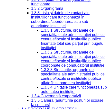
funcționare
1.3.2 Organigrama
1.3.3 Lista și datele de contact ale
instituțiilor care funcționează în
subordinea/coordonarea sau sub
autoritatea instituției
1.3.3.1 Structurile, organele de
specialitate ale administrației publice
centrale/locale și instituțiile publice
finanțate total sau parțial prin bugetul
instituției
1.3.3.2 Structurile, organele de
specialitate ale administrației publice
centrale/locale și instituțiile publice
coordonate de conducătorul instituției
1.3.3.3 Structurile, organele de
specialitate ale administrației publice
centrale/locale și instituțiile publice
aflate în subordinea instituției
1.3.3.4 Unitățile care funcționează sub
autoritatea instituției
1.3.4 Guvernanță corporativă
1.3.5 Carieră (anunțurile posturilor scoase
la concurs)