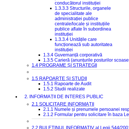
conducătorul instituției
1.3.3.3 Structurile, organele
de specialitate ale
administrației publice
centrale/locale și instituțiile
publice aflate în subordinea
instituției
1.3.3.4 Unitățile care
funcționează sub autoritatea
instituției
1.3.4 Guvernanță corporativă
1.3.5 Carieră (anunțurile posturilor scoase
1.4 PROGRAME ȘI STRATEGII
1.5 RAPOARTE ȘI STUDII
1.5.1 Rapoarte de Audit
1.5.2 Studii realizate
2. INFORMAȚII DE INTERES PUBLIC
2.1 SOLICITARE INFORMAȚII
2.1.1 Numele și prenumele persoanei resp
2.1.2 Formular pentru solicitare în baza Le
2.2 BULETINUL INFORMATIV al Legii 544/200