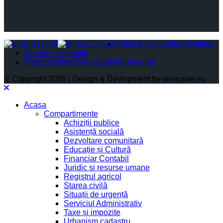
Politica De Confidențialitate
Termeni și condiții
Protectia datelor cu caracter personal
© Copyright 2026 | Design & Devlopment by vreausite.eu
Acasa
Compartimente
Achiziții publice
Asistență socială
Dezvoltare comunitară
Educație și Cultură
Financiar Contabil
Juridic si resurse umane
Registrul agricol
Starea civilă
Situații de urgență
Serviciul Administrativ
Taxe și impozite
Urbanism cadastru