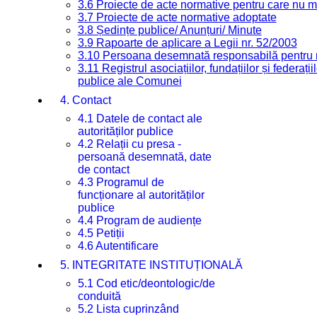
3.6 Proiecte de acte normative pentru care nu ma
3.7 Proiecte de acte normative adoptate
3.8 Ședințe publice/ Anunțuri/ Minute
3.9 Rapoarte de aplicare a Legii nr. 52/2003
3.10 Persoana desemnată responsabilă pentru re
3.11 Registrul asociațiilor, fundațiilor și federații
publice ale Comunei
4. Contact
4.1 Datele de contact ale
autorităților publice
4.2 Relații cu presa -
persoană desemnată, date
de contact
4.3 Programul de
funcționare al autorităților
publice
4.4 Program de audiențe
4.5 Petiții
4.6 Autentificare
5. INTEGRITATE INSTITUȚIONALĂ
5.1 Cod etic/deontologic/de
conduită
5.2 Lista cuprinzând