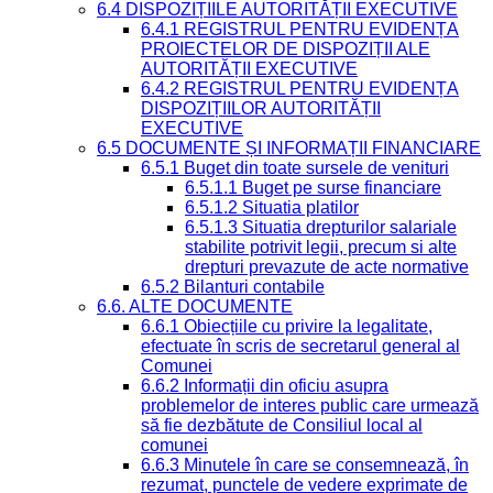
6.4 DISPOZIȚIILE AUTORITĂȚII EXECUTIVE
6.4.1 REGISTRUL PENTRU EVIDENȚA
PROIECTELOR DE DISPOZIȚII ALE
AUTORITĂȚII EXECUTIVE
6.4.2 REGISTRUL PENTRU EVIDENȚA
DISPOZIȚIILOR AUTORITĂȚII
EXECUTIVE
6.5 DOCUMENTE ȘI INFORMAȚII FINANCIARE
6.5.1 Buget din toate sursele de venituri
6.5.1.1 Buget pe surse financiare
6.5.1.2 Situatia platilor
6.5.1.3 Situatia drepturilor salariale
stabilite potrivit legii, precum si alte
drepturi prevazute de acte normative
6.5.2 Bilanturi contabile
6.6. ALTE DOCUMENTE
6.6.1 Obiecțiile cu privire la legalitate,
efectuate în scris de secretarul general al
Comunei
6.6.2 Informații din oficiu asupra
problemelor de interes public care urmează
să fie dezbătute de Consiliul local al
comunei
6.6.3 Minutele în care se consemnează, în
rezumat, punctele de vedere exprimate de