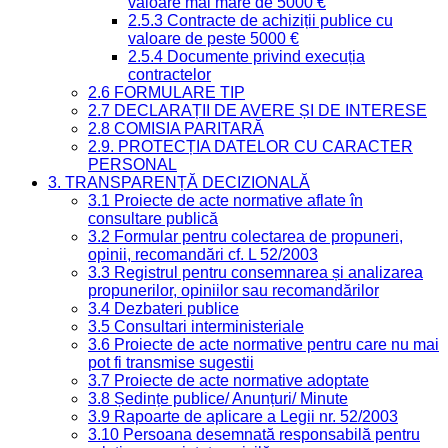
valoare mai mare de 5000 €
2.5.3 Contracte de achiziții publice cu
valoare de peste 5000 €
2.5.4 Documente privind execuția
contractelor
2.6 FORMULARE TIP
2.7 DECLARAȚII DE AVERE ȘI DE INTERESE
2.8 COMISIA PARITARĂ
2.9. PROTECȚIA DATELOR CU CARACTER
PERSONAL
3. TRANSPARENȚĂ DECIZIONALĂ
3.1 Proiecte de acte normative aflate în
consultare publică
3.2 Formular pentru colectarea de propuneri,
opinii, recomandări cf. L 52/2003
3.3 Registrul pentru consemnarea și analizarea
propunerilor, opiniilor sau recomandărilor
3.4 Dezbateri publice
3.5 Consultari interministeriale
3.6 Proiecte de acte normative pentru care nu mai
pot fi transmise sugestii
3.7 Proiecte de acte normative adoptate
3.8 Ședințe publice/ Anunțuri/ Minute
3.9 Rapoarte de aplicare a Legii nr. 52/2003
3.10 Persoana desemnată responsabilă pentru