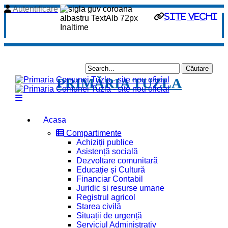
Autentificare
site vechi
PRIMĂRIA TUZLA
Acasa
Compartimente
Achiziții publice
Asistență socială
Dezvoltare comunitară
Educație și Cultură
Financiar Contabil
Juridic si resurse umane
Registrul agricol
Starea civilă
Situații de urgență
Serviciul Administrativ