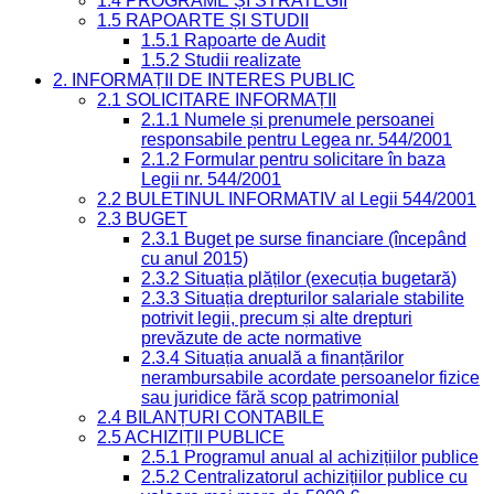
1.4 PROGRAME ȘI STRATEGII
1.5 RAPOARTE ȘI STUDII
1.5.1 Rapoarte de Audit
1.5.2 Studii realizate
2. INFORMAȚII DE INTERES PUBLIC
2.1 SOLICITARE INFORMAȚII
2.1.1 Numele și prenumele persoanei
responsabile pentru Legea nr. 544/2001
2.1.2 Formular pentru solicitare în baza
Legii nr. 544/2001
2.2 BULETINUL INFORMATIV al Legii 544/2001
2.3 BUGET
2.3.1 Buget pe surse financiare (începând
cu anul 2015)
2.3.2 Situația plăților (execuția bugetară)
2.3.3 Situația drepturilor salariale stabilite
potrivit legii, precum și alte drepturi
prevăzute de acte normative
2.3.4 Situația anuală a finanțărilor
nerambursabile acordate persoanelor fizice
sau juridice fără scop patrimonial
2.4 BILANȚURI CONTABILE
2.5 ACHIZIȚII PUBLICE
2.5.1 Programul anual al achizițiilor publice
2.5.2 Centralizatorul achizițiilor publice cu