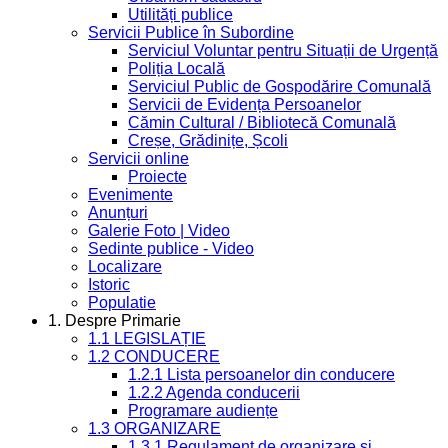
Utilități publice
Servicii Publice în Subordine
Serviciul Voluntar pentru Situații de Urgență
Poliția Locală
Serviciul Public de Gospodărire Comunală
Servicii de Evidența Persoanelor
Cămin Cultural / Bibliotecă Comunală
Creșe, Grădinițe, Școli
Servicii online
Proiecte
Evenimente
Anunțuri
Galerie Foto | Video
Sedinte publice - Video
Localizare
Istoric
Populatie
1. Despre Primarie
1.1 LEGISLAȚIE
1.2 CONDUCERE
1.2.1 Lista persoanelor din conducere
1.2.2 Agenda conducerii
Programare audiențe
1.3 ORGANIZARE
1.3.1 Regulament de organizare și