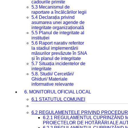
cadourile primite
5.3 Mecanismul de
raportare a încălcărilor legii
5.4 Declarația privind
asumarea unei agende de
integritate organizațională
5.5 Planul de integritate al
instituției
5.6 Raport narativ referitor
la stadiul implementării
măsurilor prevăzute în SNA
și în planul de integritate
5.7 Situația incidentelor de
integritate
5.8. Studii/ Cercetări/
Ghiduri/ Materiale
informative relevante
6. MONITORUL OFICIAL LOCAL
6.1 STATUTUL COMUNEI
6.2 REGULAMENTELE PRIVIND PROCEDURI
6.2.1 REGULAMENTUL CUPRINZÂND M
PROIECTELOR DE HOTĂRÂRI ALE AUT
6.2.2 REGULAMENTUL CUPRINZÂND M