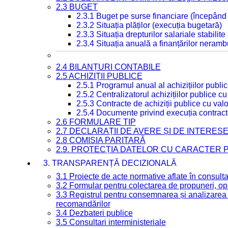
2.3 BUGET
2.3.1 Buget pe surse financiare (începând
2.3.2 Situația plăților (execuția bugetară)
2.3.3 Situația drepturilor salariale stabilit
2.3.4 Situația anuală a finanțărilor neramb
2.4 BILANȚURI CONTABILE
2.5 ACHIZIȚII PUBLICE
2.5.1 Programul anual al achizițiilor publi
2.5.2 Centralizatorul achizițiilor publice 
2.5.3 Contracte de achiziții publice cu va
2.5.4 Documente privind execuția contract
2.6 FORMULARE TIP
2.7 DECLARAȚII DE AVERE ȘI DE INTERES
2.8 COMISIA PARITARĂ
2.9. PROTECȚIA DATELOR CU CARACTER
3. TRANSPARENȚĂ DECIZIONALĂ
3.1 Proiecte de acte normative aflate în consult
3.2 Formular pentru colectarea de propuneri, opi
3.3 Registrul pentru consemnarea și analizarea p
recomandărilor
3.4 Dezbateri publice
3.5 Consultari interministeriale