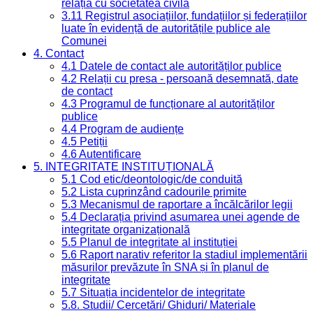
relația cu societatea civilă
3.11 Registrul asociațiilor, fundațiilor și federațiilor
luate în evidență de autoritățile publice ale
Comunei
4. Contact
4.1 Datele de contact ale autorităților publice
4.2 Relații cu presa - persoană desemnată, date
de contact
4.3 Programul de funcționare al autorităților
publice
4.4 Program de audiențe
4.5 Petiții
4.6 Autentificare
5. INTEGRITATE INSTITUȚIONALĂ
5.1 Cod etic/deontologic/de conduită
5.2 Lista cuprinzând cadourile primite
5.3 Mecanismul de raportare a încălcărilor legii
5.4 Declarația privind asumarea unei agende de
integritate organizațională
5.5 Planul de integritate al instituției
5.6 Raport narativ referitor la stadiul implementării
măsurilor prevăzute în SNA și în planul de
integritate
5.7 Situația incidentelor de integritate
5.8. Studii/ Cercetări/ Ghiduri/ Materiale