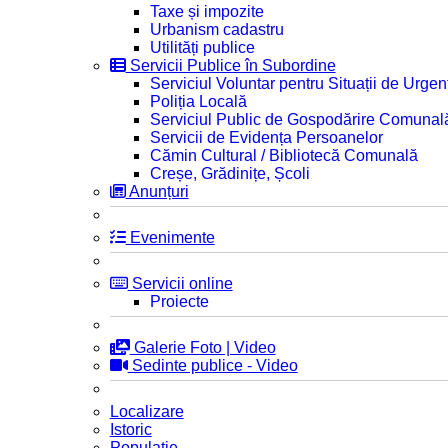
Taxe și impozite
Urbanism cadastru
Utilități publice
Servicii Publice în Subordine
Serviciul Voluntar pentru Situații de Urgen
Poliția Locală
Serviciul Public de Gospodărire Comunal
Servicii de Evidența Persoanelor
Cămin Cultural / Bibliotecă Comunală
Creșe, Grădinițe, Școli
Anunțuri
Evenimente
Servicii online
Proiecte
Galerie Foto | Video
Sedinte publice - Video
Localizare
Istoric
Populatie