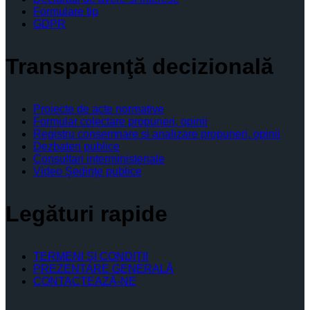
Formulare tip
GDPR
Transparenţă decizională
Proiecte de acte normative
Formular colectare propuneri, opinii
Registru consemnare si analizare propuneri, opinii
Dezbateri publice
Consultari interministeriale
Video Şedinţe publice
Legături rapide
TERMENI ŞI CONDIŢII
PREZENTARE GENERALĂ
CONTACTEAZĂ-NE