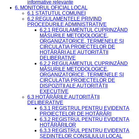
informative relevante
6. MONITORUL OFICIAL LOCAL
6.1 STATUTUL COMUNEI
6.2 REGULAMENTELE PRIVIND
PROCEDURILE ADMINISTRATIVE
6.2.1 REGULAMENTUL CUPRINZÂND
MĂSURILE METODOLOGICE,
ORGANIZATORICE, TERMENELE ȘI
CIRCULAȚIA PROIECTELOR DE
HOTĂRÂRI ALE AUTORITĂȚII
DELIBERATIVE
6.2.2 REGULAMENTUL CUPRINZÂND
MĂSURILE METODOLOGICE,
ORGANIZATORICE, TERMENELE ȘI
CIRCULAȚIA PROIECTELOR DE
DISPOZIȚII ALE AUTORITĂȚII
EXECUTIVE
6.3 HOTĂRÂRILE AUTORITĂȚII
DELIBERATIVE
6.3.1 REGISTRUL PENTRU EVIDENȚA
PROIECTELOR DE HOTĂRÂRI
6.3.2 REGISTRUL PENTRU EVIDENȚA
HOTĂRÂRILOR
6.3.3 REGISTRUL PENTRU EVIDENȚA
ȘEDINȚELOR CONSILIULUI LOCAL