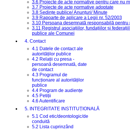
3.6 Proiecte de acte normative pentru care nu ma
3.7 Proiecte de acte normative adoptate
3.8 Ședințe publice/ Anunțuri/ Minute
3.9 Rapoarte de aplicare a Legii nr. 52/2003
3.10 Persoana desemnată responsabilă pentru re
3.11 Registrul asociațiilor, fundațiilor și federații
publice ale Comunei
4. Contact
4.1 Datele de contact ale
autorităților publice
4.2 Relații cu presa -
persoană desemnată, date
de contact
4.3 Programul de
funcționare al autorităților
publice
4.4 Program de audiențe
4.5 Petiții
4.6 Autentificare
5. INTEGRITATE INSTITUȚIONALĂ
5.1 Cod etic/deontologic/de
conduită
5.2 Lista cuprinzând