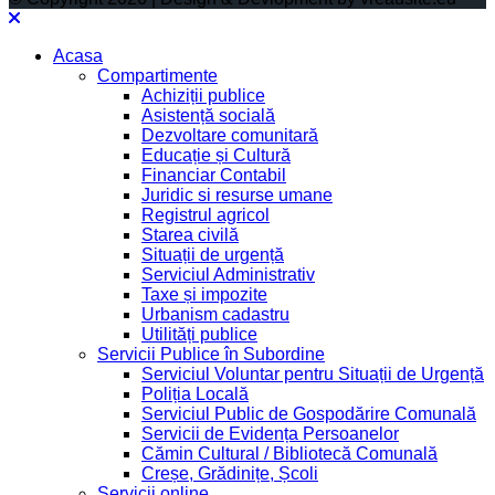
Acasa
Compartimente
Achiziții publice
Asistență socială
Dezvoltare comunitară
Educație și Cultură
Financiar Contabil
Juridic si resurse umane
Registrul agricol
Starea civilă
Situații de urgență
Serviciul Administrativ
Taxe și impozite
Urbanism cadastru
Utilități publice
Servicii Publice în Subordine
Serviciul Voluntar pentru Situații de Urgență
Poliția Locală
Serviciul Public de Gospodărire Comunală
Servicii de Evidența Persoanelor
Cămin Cultural / Bibliotecă Comunală
Creșe, Grădinițe, Școli
Servicii online