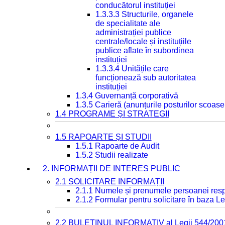
conducătorul instituției
1.3.3.3 Structurile, organele
de specialitate ale
administrației publice
centrale/locale și instituțiile
publice aflate în subordinea
instituției
1.3.3.4 Unitățile care
funcționează sub autoritatea
instituției
1.3.4 Guvernanță corporativă
1.3.5 Carieră (anunțurile posturilor scoase
1.4 PROGRAME ȘI STRATEGII
1.5 RAPOARTE ȘI STUDII
1.5.1 Rapoarte de Audit
1.5.2 Studii realizate
2. INFORMAȚII DE INTERES PUBLIC
2.1 SOLICITARE INFORMAȚII
2.1.1 Numele și prenumele persoanei resp
2.1.2 Formular pentru solicitare în baza Le
2.2 BULETINUL INFORMATIV al Legii 544/200