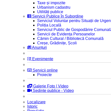
Taxe și impozite
Urbanism cadastru
Utilități publice
Servicii Publice în Subordine
Serviciul Voluntar pentru Situații de Urgen
Poliția Locală
Serviciul Public de Gospodărire Comunal
Servicii de Evidența Persoanelor
Cămin Cultural / Bibliotecă Comunală
Creșe, Grădinițe, Școli
Anunțuri
Evenimente
Servicii online
Proiecte
Galerie Foto | Video
Sedinte publice - Video
Localizare
Istoric
Populatie