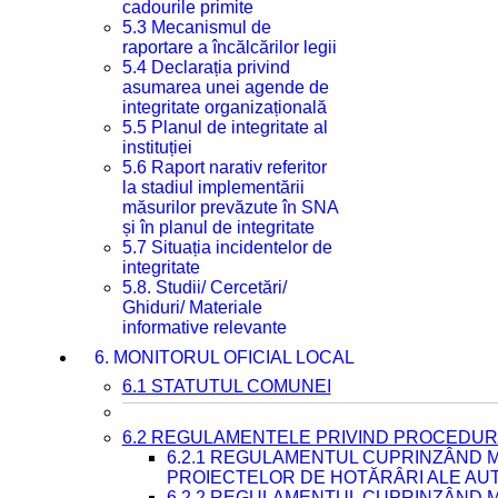
cadourile primite
5.3 Mecanismul de
raportare a încălcărilor legii
5.4 Declarația privind
asumarea unei agende de
integritate organizațională
5.5 Planul de integritate al
instituției
5.6 Raport narativ referitor
la stadiul implementării
măsurilor prevăzute în SNA
și în planul de integritate
5.7 Situația incidentelor de
integritate
5.8. Studii/ Cercetări/
Ghiduri/ Materiale
informative relevante
6. MONITORUL OFICIAL LOCAL
6.1 STATUTUL COMUNEI
6.2 REGULAMENTELE PRIVIND PROCEDURI
6.2.1 REGULAMENTUL CUPRINZÂND M
PROIECTELOR DE HOTĂRÂRI ALE AUT
6.2.2 REGULAMENTUL CUPRINZÂND M