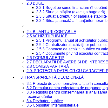
2.3 BUGET
2.3.1 Buget pe surse financiare (începând
2.3.2 Situația plăților (execuția bugetară)
2.3.3 Situația drepturilor salariale stabilit
2.3.4 Situația anuală a finanțărilor neramb
2.4 BILANȚURI CONTABILE
2.5 ACHIZIȚII PUBLICE
2.5.1 Programul anual al achizițiilor publi
2.5.2 Centralizatorul achizițiilor publice 
2.5.3 Contracte de achiziții publice cu va
2.5.4 Documente privind execuția contract
2.6 FORMULARE TIP
2.7 DECLARAȚII DE AVERE ȘI DE INTERES
2.8 COMISIA PARITARĂ
2.9. PROTECȚIA DATELOR CU CARACTER
3. TRANSPARENȚĂ DECIZIONALĂ
3.1 Proiecte de acte normative aflate în consult
3.2 Formular pentru colectarea de propuneri, opi
3.3 Registrul pentru consemnarea și analizarea p
recomandărilor
3.4 Dezbateri publice
3.5 Consultari interministeriale