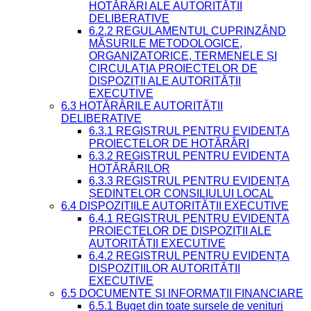
HOTĂRÂRI ALE AUTORITĂȚII
DELIBERATIVE
6.2.2 REGULAMENTUL CUPRINZÂND
MĂSURILE METODOLOGICE,
ORGANIZATORICE, TERMENELE ȘI
CIRCULAȚIA PROIECTELOR DE
DISPOZIȚII ALE AUTORITĂȚII
EXECUTIVE
6.3 HOTĂRÂRILE AUTORITĂȚII
DELIBERATIVE
6.3.1 REGISTRUL PENTRU EVIDENȚA
PROIECTELOR DE HOTĂRÂRI
6.3.2 REGISTRUL PENTRU EVIDENȚA
HOTĂRÂRILOR
6.3.3 REGISTRUL PENTRU EVIDENȚA
ȘEDINȚELOR CONSILIULUI LOCAL
6.4 DISPOZIȚIILE AUTORITĂȚII EXECUTIVE
6.4.1 REGISTRUL PENTRU EVIDENȚA
PROIECTELOR DE DISPOZIȚII ALE
AUTORITĂȚII EXECUTIVE
6.4.2 REGISTRUL PENTRU EVIDENȚA
DISPOZIȚIILOR AUTORITĂȚII
EXECUTIVE
6.5 DOCUMENTE ȘI INFORMAȚII FINANCIARE
6.5.1 Buget din toate sursele de venituri