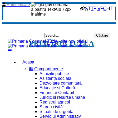
Autentificare
site vechi
PRIMĂRIA TUZLA
Acasa
Compartimente
Achiziții publice
Asistență socială
Dezvoltare comunitară
Educație și Cultură
Financiar Contabil
Juridic si resurse umane
Registrul agricol
Starea civilă
Situații de urgență
Serviciul Administrativ