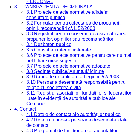
PERSONAL
3. TRANSPARENȚĂ DECIZIONALĂ
3.1 Proiecte de acte normative aflate în
consultare publică
3.2 Formular pentru colectarea de propuneri,
opinii, recomandări cf. L 52/2003
3.3 Registrul pentru consemnarea și analizarea
propunerilor, opiniilor sau recomandărilor
3.4 Dezbateri publice
3.5 Consultari interministeriale
3.6 Proiecte de acte normative pentru care nu mai
pot fi transmise sugestii
3.7 Proiecte de acte normative adoptate
3.8 Ședințe publice/ Anunțuri/ Minute
3.9 Rapoarte de aplicare a Legii nr. 52/2003
3.10 Persoana desemnată responsabilă pentru
relația cu societatea civilă
3.11 Registrul asociațiilor, fundațiilor și federațiilor
luate în evidență de autoritățile publice ale
Comunei
4. Contact
4.1 Datele de contact ale autorităților publice
4.2 Relații cu presa - persoană desemnată, date
de contact
4.3 Programul de funcționare al autorităților