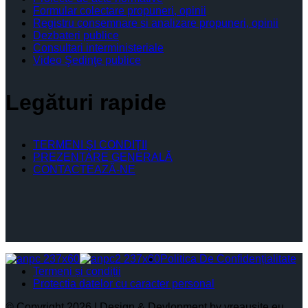
Formular colectare propuneri, opinii
Registru consemnare si analizare propuneri, opinii
Dezbateri publice
Consultari interministeriale
Video Şedinţe publice
Legături rapide
TERMENI ŞI CONDIŢII
PREZENTARE GENERALĂ
CONTACTEAZĂ-NE
Politica De Confidențialitate
Termeni și condiții
Protectia datelor cu caracter personal
© Copyright 2026 | Design & Devlopment by vreausite.eu