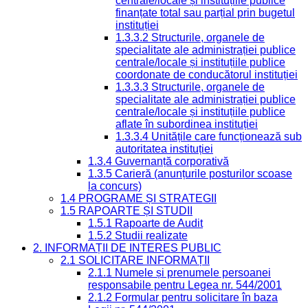
centrale/locale și instituțiile publice
finanțate total sau parțial prin bugetul
instituției
1.3.3.2 Structurile, organele de
specialitate ale administrației publice
centrale/locale și instituțiile publice
coordonate de conducătorul instituției
1.3.3.3 Structurile, organele de
specialitate ale administrației publice
centrale/locale și instituțiile publice
aflate în subordinea instituției
1.3.3.4 Unitățile care funcționează sub
autoritatea instituției
1.3.4 Guvernanță corporativă
1.3.5 Carieră (anunțurile posturilor scoase
la concurs)
1.4 PROGRAME ȘI STRATEGII
1.5 RAPOARTE ȘI STUDII
1.5.1 Rapoarte de Audit
1.5.2 Studii realizate
2. INFORMAȚII DE INTERES PUBLIC
2.1 SOLICITARE INFORMAȚII
2.1.1 Numele și prenumele persoanei
responsabile pentru Legea nr. 544/2001
2.1.2 Formular pentru solicitare în baza