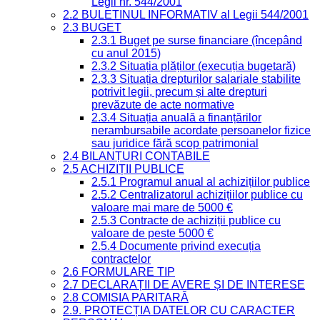
Legii nr. 544/2001
2.2 BULETINUL INFORMATIV al Legii 544/2001
2.3 BUGET
2.3.1 Buget pe surse financiare (începând
cu anul 2015)
2.3.2 Situația plăților (execuția bugetară)
2.3.3 Situația drepturilor salariale stabilite
potrivit legii, precum și alte drepturi
prevăzute de acte normative
2.3.4 Situația anuală a finanțărilor
nerambursabile acordate persoanelor fizice
sau juridice fără scop patrimonial
2.4 BILANȚURI CONTABILE
2.5 ACHIZIȚII PUBLICE
2.5.1 Programul anual al achizițiilor publice
2.5.2 Centralizatorul achizițiilor publice cu
valoare mai mare de 5000 €
2.5.3 Contracte de achiziții publice cu
valoare de peste 5000 €
2.5.4 Documente privind execuția
contractelor
2.6 FORMULARE TIP
2.7 DECLARAȚII DE AVERE ȘI DE INTERESE
2.8 COMISIA PARITARĂ
2.9. PROTECȚIA DATELOR CU CARACTER