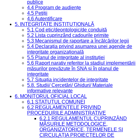
publice
4.4 Program de audiențe
4.5 Petiții
4.6 Autentificare
5. INTEGRITATE INSTITUȚIONALĂ
5.1 Cod etic/deontologic/de conduită
5.2 Lista cuprinzând cadourile primite
5.3 Mecanismul de raportare a încălcărilor legii
5.4 Declarația privind asumarea unei agende de
integritate organizațională
5.5 Planul de integritate al instituției
5.6 Raport narativ referitor la stadiul implementării
măsurilor prevăzute în SNA și în planul de
integritate
5.7 Situația incidentelor de integritate
5.8. Studii/ Cercetări/ Ghiduri/ Materiale
informative relevante
6. MONITORUL OFICIAL LOCAL
6.1 STATUTUL COMUNEI
6.2 REGULAMENTELE PRIVIND
PROCEDURILE ADMINISTRATIVE
6.2.1 REGULAMENTUL CUPRINZÂND
MĂSURILE METODOLOGICE,
ORGANIZATORICE, TERMENELE ȘI
CIRCULAȚIA PROIECTELOR DE