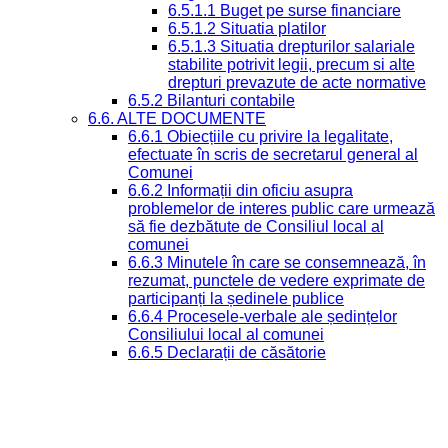
6.5.1.1 Buget pe surse financiare
6.5.1.2 Situatia platilor
6.5.1.3 Situatia drepturilor salariale
stabilite potrivit legii, precum si alte
drepturi prevazute de acte normative
6.5.2 Bilanturi contabile
6.6. ALTE DOCUMENTE
6.6.1 Obiecțiile cu privire la legalitate,
efectuate în scris de secretarul general al
Comunei
6.6.2 Informații din oficiu asupra
problemelor de interes public care urmează
să fie dezbătute de Consiliul local al
comunei
6.6.3 Minutele în care se consemnează, în
rezumat, punctele de vedere exprimate de
participanți la ședinele publice
6.6.4 Procesele-verbale ale ședințelor
Consiliului local al comunei
6.6.5 Declarații de căsătorie