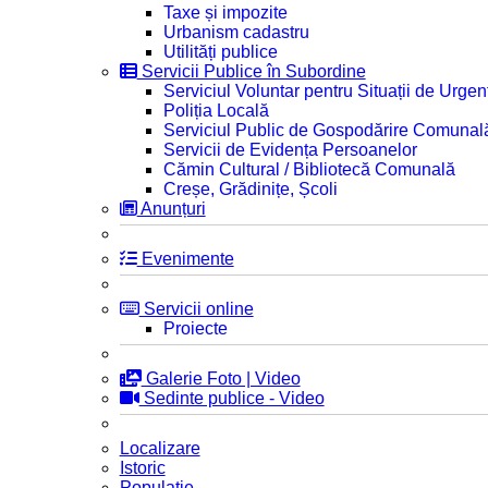
Taxe și impozite
Urbanism cadastru
Utilități publice
Servicii Publice în Subordine
Serviciul Voluntar pentru Situații de Urgen
Poliția Locală
Serviciul Public de Gospodărire Comunal
Servicii de Evidența Persoanelor
Cămin Cultural / Bibliotecă Comunală
Creșe, Grădinițe, Școli
Anunțuri
Evenimente
Servicii online
Proiecte
Galerie Foto | Video
Sedinte publice - Video
Localizare
Istoric
Populatie