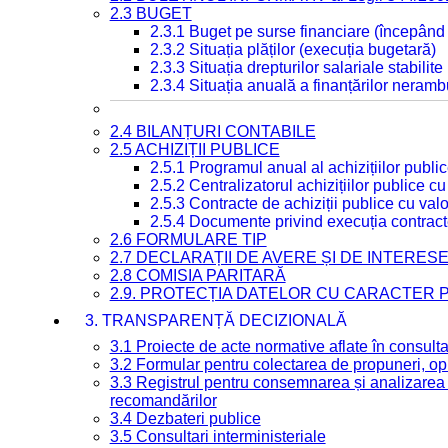
2.3 BUGET
2.3.1 Buget pe surse financiare (începând
2.3.2 Situația plăților (execuția bugetară)
2.3.3 Situația drepturilor salariale stabilit
2.3.4 Situația anuală a finanțărilor neramb
2.4 BILANȚURI CONTABILE
2.5 ACHIZIȚII PUBLICE
2.5.1 Programul anual al achizițiilor publi
2.5.2 Centralizatorul achizițiilor publice 
2.5.3 Contracte de achiziții publice cu va
2.5.4 Documente privind execuția contract
2.6 FORMULARE TIP
2.7 DECLARAȚII DE AVERE ȘI DE INTERES
2.8 COMISIA PARITARĂ
2.9. PROTECȚIA DATELOR CU CARACTER
3. TRANSPARENȚĂ DECIZIONALĂ
3.1 Proiecte de acte normative aflate în consult
3.2 Formular pentru colectarea de propuneri, opi
3.3 Registrul pentru consemnarea și analizarea p
recomandărilor
3.4 Dezbateri publice
3.5 Consultari interministeriale