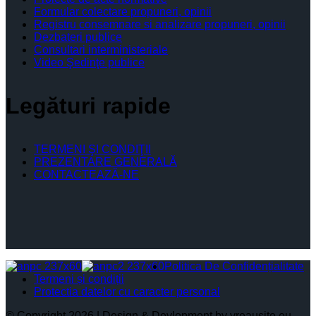
Formular colectare propuneri, opinii
Registru consemnare si analizare propuneri, opinii
Dezbateri publice
Consultari interministeriale
Video Şedinţe publice
Legături rapide
TERMENI ŞI CONDIŢII
PREZENTARE GENERALĂ
CONTACTEAZĂ-NE
Politica De Confidențialitate
Termeni și condiții
Protectia datelor cu caracter personal
© Copyright 2026 | Design & Devlopment by vreausite.eu