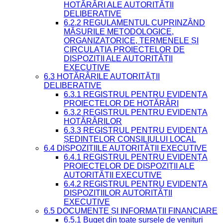
HOTĂRÂRI ALE AUTORITĂȚII
DELIBERATIVE
6.2.2 REGULAMENTUL CUPRINZÂND
MĂSURILE METODOLOGICE,
ORGANIZATORICE, TERMENELE ȘI
CIRCULAȚIA PROIECTELOR DE
DISPOZIȚII ALE AUTORITĂȚII
EXECUTIVE
6.3 HOTĂRÂRILE AUTORITĂȚII
DELIBERATIVE
6.3.1 REGISTRUL PENTRU EVIDENȚA
PROIECTELOR DE HOTĂRÂRI
6.3.2 REGISTRUL PENTRU EVIDENȚA
HOTĂRÂRILOR
6.3.3 REGISTRUL PENTRU EVIDENȚA
ȘEDINȚELOR CONSILIULUI LOCAL
6.4 DISPOZIȚIILE AUTORITĂȚII EXECUTIVE
6.4.1 REGISTRUL PENTRU EVIDENȚA
PROIECTELOR DE DISPOZIȚII ALE
AUTORITĂȚII EXECUTIVE
6.4.2 REGISTRUL PENTRU EVIDENȚA
DISPOZIȚIILOR AUTORITĂȚII
EXECUTIVE
6.5 DOCUMENTE ȘI INFORMAȚII FINANCIARE
6.5.1 Buget din toate sursele de venituri