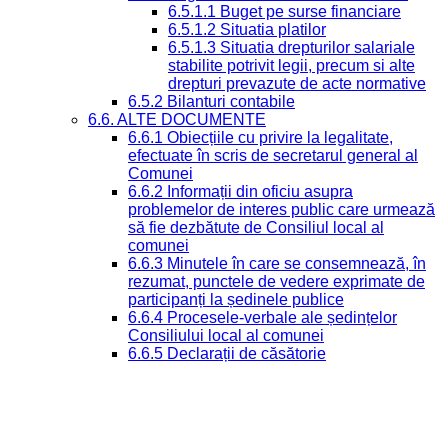
6.5.1.1 Buget pe surse financiare
6.5.1.2 Situatia platilor
6.5.1.3 Situatia drepturilor salariale
stabilite potrivit legii, precum si alte
drepturi prevazute de acte normative
6.5.2 Bilanturi contabile
6.6. ALTE DOCUMENTE
6.6.1 Obiecțiile cu privire la legalitate,
efectuate în scris de secretarul general al
Comunei
6.6.2 Informații din oficiu asupra
problemelor de interes public care urmează
să fie dezbătute de Consiliul local al
comunei
6.6.3 Minutele în care se consemnează, în
rezumat, punctele de vedere exprimate de
participanți la ședinele publice
6.6.4 Procesele-verbale ale ședințelor
Consiliului local al comunei
6.6.5 Declarații de căsătorie