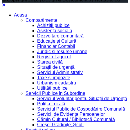
Acasa
Compartimente
Achiziții publice
Asistență socială
Dezvoltare comunitară
Educație și Cultură
Financiar Contabil
Juridic si resurse umane
Registrul agricol
Starea civilă
Situații de urgență
Serviciul Administrativ
Taxe și impozite
Urbanism cadastru
Utilități publice
Servicii Publice în Subordine
Serviciul Voluntar pentru Situații de Urgență
Poliția Locală
Serviciul Public de Gospodărire Comunală
Servicii de Evidența Persoanelor
Cămin Cultural / Bibliotecă Comunală
Creșe, Grădinițe, Școli
Servicii online