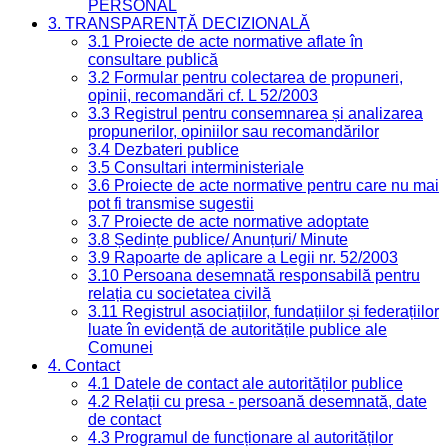
PERSONAL
3. TRANSPARENȚĂ DECIZIONALĂ
3.1 Proiecte de acte normative aflate în
consultare publică
3.2 Formular pentru colectarea de propuneri,
opinii, recomandări cf. L 52/2003
3.3 Registrul pentru consemnarea și analizarea
propunerilor, opiniilor sau recomandărilor
3.4 Dezbateri publice
3.5 Consultari interministeriale
3.6 Proiecte de acte normative pentru care nu mai
pot fi transmise sugestii
3.7 Proiecte de acte normative adoptate
3.8 Ședințe publice/ Anunțuri/ Minute
3.9 Rapoarte de aplicare a Legii nr. 52/2003
3.10 Persoana desemnată responsabilă pentru
relația cu societatea civilă
3.11 Registrul asociațiilor, fundațiilor și federațiilor
luate în evidență de autoritățile publice ale
Comunei
4. Contact
4.1 Datele de contact ale autorităților publice
4.2 Relații cu presa - persoană desemnată, date
de contact
4.3 Programul de funcționare al autorităților