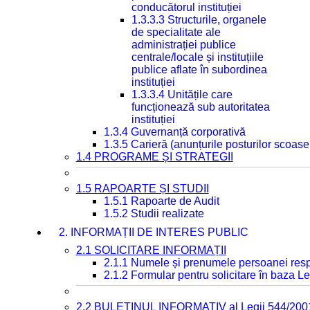
conducătorul instituției
1.3.3.3 Structurile, organele
de specialitate ale
administrației publice
centrale/locale și instituțiile
publice aflate în subordinea
instituției
1.3.3.4 Unitățile care
funcționează sub autoritatea
instituției
1.3.4 Guvernanță corporativă
1.3.5 Carieră (anunțurile posturilor scoase
1.4 PROGRAME ȘI STRATEGII
1.5 RAPOARTE ȘI STUDII
1.5.1 Rapoarte de Audit
1.5.2 Studii realizate
2. INFORMAȚII DE INTERES PUBLIC
2.1 SOLICITARE INFORMAȚII
2.1.1 Numele și prenumele persoanei resp
2.1.2 Formular pentru solicitare în baza Le
2.2 BULETINUL INFORMATIV al Legii 544/200