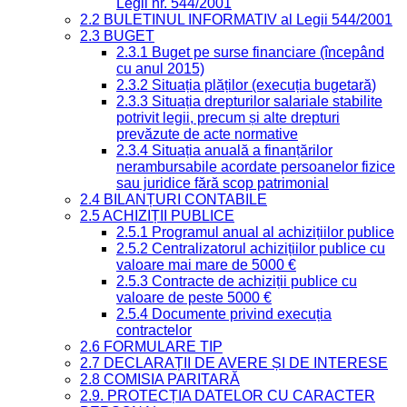
Legii nr. 544/2001
2.2 BULETINUL INFORMATIV al Legii 544/2001
2.3 BUGET
2.3.1 Buget pe surse financiare (începând
cu anul 2015)
2.3.2 Situația plăților (execuția bugetară)
2.3.3 Situația drepturilor salariale stabilite
potrivit legii, precum și alte drepturi
prevăzute de acte normative
2.3.4 Situația anuală a finanțărilor
nerambursabile acordate persoanelor fizice
sau juridice fără scop patrimonial
2.4 BILANȚURI CONTABILE
2.5 ACHIZIȚII PUBLICE
2.5.1 Programul anual al achizițiilor publice
2.5.2 Centralizatorul achizițiilor publice cu
valoare mai mare de 5000 €
2.5.3 Contracte de achiziții publice cu
valoare de peste 5000 €
2.5.4 Documente privind execuția
contractelor
2.6 FORMULARE TIP
2.7 DECLARAȚII DE AVERE ȘI DE INTERESE
2.8 COMISIA PARITARĂ
2.9. PROTECȚIA DATELOR CU CARACTER