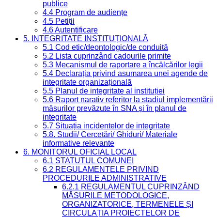
publice
4.4 Program de audiențe
4.5 Petiții
4.6 Autentificare
5. INTEGRITATE INSTITUȚIONALĂ
5.1 Cod etic/deontologic/de conduită
5.2 Lista cuprinzând cadourile primite
5.3 Mecanismul de raportare a încălcărilor legii
5.4 Declarația privind asumarea unei agende de
integritate organizațională
5.5 Planul de integritate al instituției
5.6 Raport narativ referitor la stadiul implementării
măsurilor prevăzute în SNA și în planul de
integritate
5.7 Situația incidentelor de integritate
5.8. Studii/ Cercetări/ Ghiduri/ Materiale
informative relevante
6. MONITORUL OFICIAL LOCAL
6.1 STATUTUL COMUNEI
6.2 REGULAMENTELE PRIVIND
PROCEDURILE ADMINISTRATIVE
6.2.1 REGULAMENTUL CUPRINZÂND
MĂSURILE METODOLOGICE,
ORGANIZATORICE, TERMENELE ȘI
CIRCULAȚIA PROIECTELOR DE