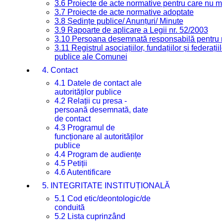
3.6 Proiecte de acte normative pentru care nu ma
3.7 Proiecte de acte normative adoptate
3.8 Ședințe publice/ Anunțuri/ Minute
3.9 Rapoarte de aplicare a Legii nr. 52/2003
3.10 Persoana desemnată responsabilă pentru re
3.11 Registrul asociațiilor, fundațiilor și federații
publice ale Comunei
4. Contact
4.1 Datele de contact ale
autorităților publice
4.2 Relații cu presa -
persoană desemnată, date
de contact
4.3 Programul de
funcționare al autorităților
publice
4.4 Program de audiențe
4.5 Petiții
4.6 Autentificare
5. INTEGRITATE INSTITUȚIONALĂ
5.1 Cod etic/deontologic/de
conduită
5.2 Lista cuprinzând