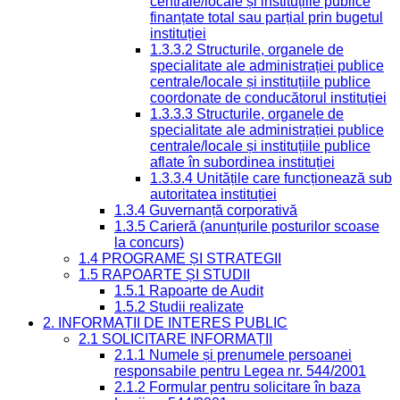
centrale/locale și instituțiile publice
finanțate total sau parțial prin bugetul
instituției
1.3.3.2 Structurile, organele de
specialitate ale administrației publice
centrale/locale și instituțiile publice
coordonate de conducătorul instituției
1.3.3.3 Structurile, organele de
specialitate ale administrației publice
centrale/locale și instituțiile publice
aflate în subordinea instituției
1.3.3.4 Unitățile care funcționează sub
autoritatea instituției
1.3.4 Guvernanță corporativă
1.3.5 Carieră (anunțurile posturilor scoase
la concurs)
1.4 PROGRAME ȘI STRATEGII
1.5 RAPOARTE ȘI STUDII
1.5.1 Rapoarte de Audit
1.5.2 Studii realizate
2. INFORMAȚII DE INTERES PUBLIC
2.1 SOLICITARE INFORMAȚII
2.1.1 Numele și prenumele persoanei
responsabile pentru Legea nr. 544/2001
2.1.2 Formular pentru solicitare în baza