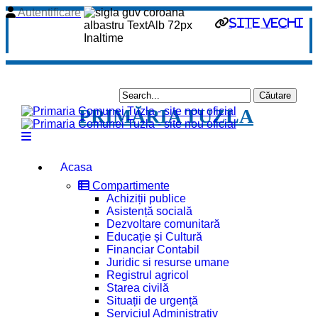
Autentificare
site vechi
PRIMĂRIA TUZLA
Acasa
Compartimente
Achiziții publice
Asistență socială
Dezvoltare comunitară
Educație și Cultură
Financiar Contabil
Juridic si resurse umane
Registrul agricol
Starea civilă
Situații de urgență
Serviciul Administrativ