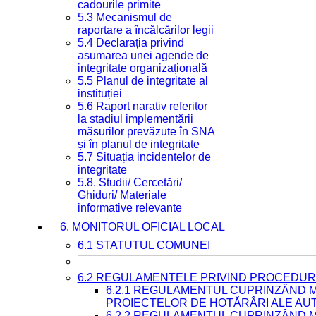
cadourile primite
5.3 Mecanismul de
raportare a încălcărilor legii
5.4 Declarația privind
asumarea unei agende de
integritate organizațională
5.5 Planul de integritate al
instituției
5.6 Raport narativ referitor
la stadiul implementării
măsurilor prevăzute în SNA
și în planul de integritate
5.7 Situația incidentelor de
integritate
5.8. Studii/ Cercetări/
Ghiduri/ Materiale
informative relevante
6. MONITORUL OFICIAL LOCAL
6.1 STATUTUL COMUNEI
6.2 REGULAMENTELE PRIVIND PROCEDURI
6.2.1 REGULAMENTUL CUPRINZÂND M
PROIECTELOR DE HOTĂRÂRI ALE AUT
6.2.2 REGULAMENTUL CUPRINZÂND M