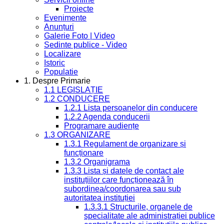
Proiecte
Evenimente
Anunțuri
Galerie Foto | Video
Sedinte publice - Video
Localizare
Istoric
Populatie
1. Despre Primarie
1.1 LEGISLAȚIE
1.2 CONDUCERE
1.2.1 Lista persoanelor din conducere
1.2.2 Agenda conducerii
Programare audiențe
1.3 ORGANIZARE
1.3.1 Regulament de organizare și
funcționare
1.3.2 Organigrama
1.3.3 Lista și datele de contact ale
instituțiilor care funcționează în
subordinea/coordonarea sau sub
autoritatea instituției
1.3.3.1 Structurile, organele de
specialitate ale administrației publice