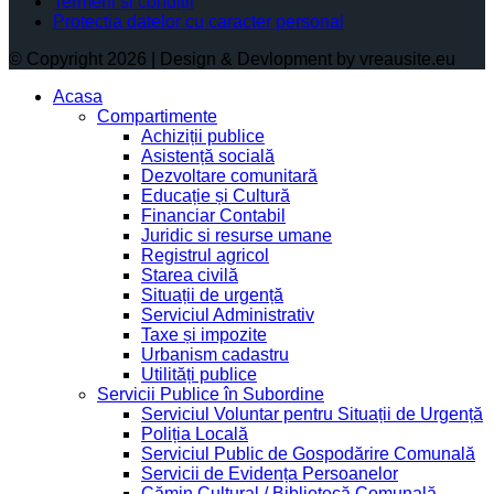
Termeni și condiții
Protectia datelor cu caracter personal
© Copyright 2026 | Design & Devlopment by vreausite.eu
Acasa
Compartimente
Achiziții publice
Asistență socială
Dezvoltare comunitară
Educație și Cultură
Financiar Contabil
Juridic si resurse umane
Registrul agricol
Starea civilă
Situații de urgență
Serviciul Administrativ
Taxe și impozite
Urbanism cadastru
Utilități publice
Servicii Publice în Subordine
Serviciul Voluntar pentru Situații de Urgență
Poliția Locală
Serviciul Public de Gospodărire Comunală
Servicii de Evidența Persoanelor
Cămin Cultural / Bibliotecă Comunală