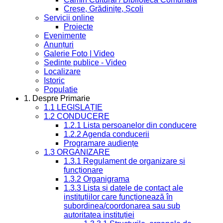
Creșe, Grădinițe, Școli
Servicii online
Proiecte
Evenimente
Anunțuri
Galerie Foto | Video
Sedinte publice - Video
Localizare
Istoric
Populatie
1. Despre Primarie
1.1 LEGISLAȚIE
1.2 CONDUCERE
1.2.1 Lista persoanelor din conducere
1.2.2 Agenda conducerii
Programare audiențe
1.3 ORGANIZARE
1.3.1 Regulament de organizare și
funcționare
1.3.2 Organigrama
1.3.3 Lista și datele de contact ale
instituțiilor care funcționează în
subordinea/coordonarea sau sub
autoritatea instituției