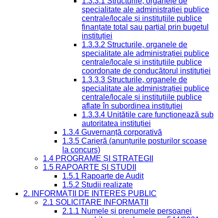
1.3.3.1 Structurile, organele de
specialitate ale administrației publice
centrale/locale și instituțiile publice
finanțate total sau parțial prin bugetul
instituției
1.3.3.2 Structurile, organele de
specialitate ale administrației publice
centrale/locale și instituțiile publice
coordonate de conducătorul instituției
1.3.3.3 Structurile, organele de
specialitate ale administrației publice
centrale/locale și instituțiile publice
aflate în subordinea instituției
1.3.3.4 Unitățile care funcționează sub
autoritatea instituției
1.3.4 Guvernanță corporativă
1.3.5 Carieră (anunțurile posturilor scoase
la concurs)
1.4 PROGRAME ȘI STRATEGII
1.5 RAPOARTE ȘI STUDII
1.5.1 Rapoarte de Audit
1.5.2 Studii realizate
2. INFORMAȚII DE INTERES PUBLIC
2.1 SOLICITARE INFORMAȚII
2.1.1 Numele și prenumele persoanei