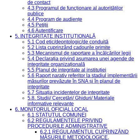
de contact
4.3 Programul de funcționare al autorităților
publice
4.4 Program de audiențe
4.5 Petiții
4.6 Autentificare
5. INTEGRITATE INSTITUȚIONALĂ
5.1 Cod etic/deontologic/de conduită
5.2 Lista cuprinzând cadourile primite
5.3 Mecanismul de raportare a încălcărilor legii
5.4 Declarația privind asumarea unei agende de
integritate organizațională
5.5 Planul de integritate al instituției
5.6 Raport narativ referitor la stadiul implementării
măsurilor prevăzute în SNA și în planul de
integritate
5.7 Situația incidentelor de integritate
5.8. Studii/ Cercetări/ Ghiduri/ Materiale
informative relevante
6. MONITORUL OFICIAL LOCAL
6.1 STATUTUL COMUNEI
6.2 REGULAMENTELE PRIVIND
PROCEDURILE ADMINISTRATIVE
6.2.1 REGULAMENTUL CUPRINZÂND
MĂSURILE METODOLOGICE,