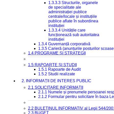
1.3.3.3 Structurile, organele
de specialitate ale
administrației publice
centrale/locale și instituțiile
publice aflate în subordinea
instituției
1.3.3.4 Unitățile care
funcționează sub autoritatea
instituției
1.3.4 Guvernanță corporativă
1.3.5 Carieră (anunțurile posturilor scoase
1.4 PROGRAME ȘI STRATEGII
1.5 RAPOARTE ȘI STUDII
1.5.1 Rapoarte de Audit
1.5.2 Studii realizate
2. INFORMAȚII DE INTERES PUBLIC
2.1 SOLICITARE INFORMAȚII
2.1.1 Numele și prenumele persoanei resp
2.1.2 Formular pentru solicitare în baza Le
2.2 BULETINUL INFORMATIV al Legii 544/200
2.3 BUGET