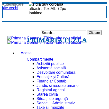
Autentificare
site vechi
PRIMĂRIA TUZLA
Acasa
Compartimente
Achiziții publice
Asistență socială
Dezvoltare comunitară
Educație și Cultură
Financiar Contabil
Juridic si resurse umane
Registrul agricol
Starea civilă
Situații de urgență
Serviciul Administrativ
Taxe și impozite