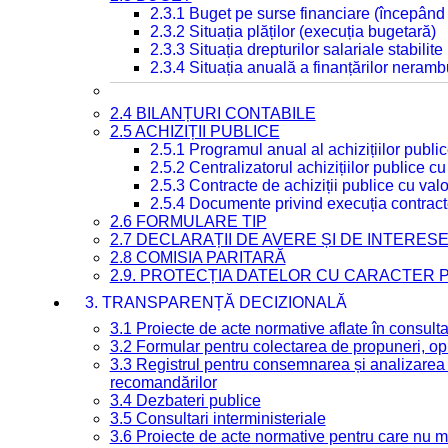
2.3.1 Buget pe surse financiare (începând
2.3.2 Situația plăților (execuția bugetară)
2.3.3 Situația drepturilor salariale stabilit
2.3.4 Situația anuală a finanțărilor neramb
2.4 BILANȚURI CONTABILE
2.5 ACHIZIȚII PUBLICE
2.5.1 Programul anual al achizițiilor publi
2.5.2 Centralizatorul achizițiilor publice 
2.5.3 Contracte de achiziții publice cu va
2.5.4 Documente privind execuția contract
2.6 FORMULARE TIP
2.7 DECLARAȚII DE AVERE ȘI DE INTERES
2.8 COMISIA PARITARĂ
2.9. PROTECȚIA DATELOR CU CARACTER
3. TRANSPARENȚĂ DECIZIONALĂ
3.1 Proiecte de acte normative aflate în consult
3.2 Formular pentru colectarea de propuneri, opi
3.3 Registrul pentru consemnarea și analizarea p
recomandărilor
3.4 Dezbateri publice
3.5 Consultari interministeriale
3.6 Proiecte de acte normative pentru care nu ma