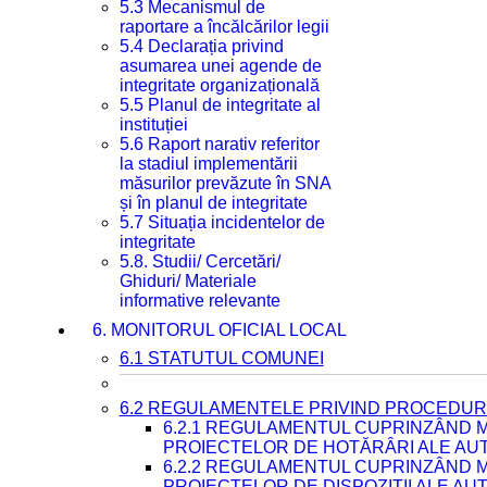
5.3 Mecanismul de
raportare a încălcărilor legii
5.4 Declarația privind
asumarea unei agende de
integritate organizațională
5.5 Planul de integritate al
instituției
5.6 Raport narativ referitor
la stadiul implementării
măsurilor prevăzute în SNA
și în planul de integritate
5.7 Situația incidentelor de
integritate
5.8. Studii/ Cercetări/
Ghiduri/ Materiale
informative relevante
6. MONITORUL OFICIAL LOCAL
6.1 STATUTUL COMUNEI
6.2 REGULAMENTELE PRIVIND PROCEDURI
6.2.1 REGULAMENTUL CUPRINZÂND M
PROIECTELOR DE HOTĂRÂRI ALE AUT
6.2.2 REGULAMENTUL CUPRINZÂND M
PROIECTELOR DE DISPOZIȚII ALE AU