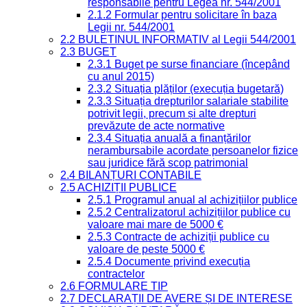
responsabile pentru Legea nr. 544/2001
2.1.2 Formular pentru solicitare în baza
Legii nr. 544/2001
2.2 BULETINUL INFORMATIV al Legii 544/2001
2.3 BUGET
2.3.1 Buget pe surse financiare (începând
cu anul 2015)
2.3.2 Situația plăților (execuția bugetară)
2.3.3 Situația drepturilor salariale stabilite
potrivit legii, precum și alte drepturi
prevăzute de acte normative
2.3.4 Situația anuală a finanțărilor
nerambursabile acordate persoanelor fizice
sau juridice fără scop patrimonial
2.4 BILANȚURI CONTABILE
2.5 ACHIZIȚII PUBLICE
2.5.1 Programul anual al achizițiilor publice
2.5.2 Centralizatorul achizițiilor publice cu
valoare mai mare de 5000 €
2.5.3 Contracte de achiziții publice cu
valoare de peste 5000 €
2.5.4 Documente privind execuția
contractelor
2.6 FORMULARE TIP
2.7 DECLARAȚII DE AVERE ȘI DE INTERESE