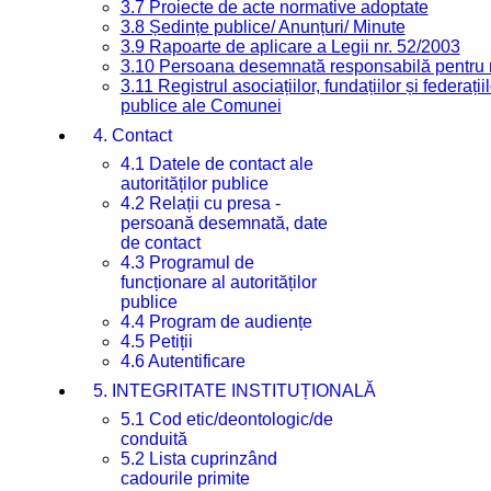
3.7 Proiecte de acte normative adoptate
3.8 Ședințe publice/ Anunțuri/ Minute
3.9 Rapoarte de aplicare a Legii nr. 52/2003
3.10 Persoana desemnată responsabilă pentru re
3.11 Registrul asociațiilor, fundațiilor și federații
publice ale Comunei
4. Contact
4.1 Datele de contact ale
autorităților publice
4.2 Relații cu presa -
persoană desemnată, date
de contact
4.3 Programul de
funcționare al autorităților
publice
4.4 Program de audiențe
4.5 Petiții
4.6 Autentificare
5. INTEGRITATE INSTITUȚIONALĂ
5.1 Cod etic/deontologic/de
conduită
5.2 Lista cuprinzând
cadourile primite