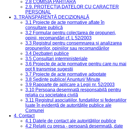
2.8 COMISIA PARITARĂ
2.9. PROTECȚIA DATELOR CU CARACTER
PERSONAL
3. TRANSPARENȚĂ DECIZIONALĂ
3.1 Proiecte de acte normative aflate în
consultare publică
3.2 Formular pentru colectarea de propuneri,
opinii, recomandări cf. L 52/2003
3.3 Registrul pentru consemnarea și analizarea
propunerilor, opiniilor sau recomandărilor
3.4 Dezbateri publice
3.5 Consultari interministeriale
3.6 Proiecte de acte normative pentru care nu mai
pot fi transmise sugestii
3.7 Proiecte de acte normative adoptate
3.8 Ședințe publice/ Anunțuri/ Minute
3.9 Rapoarte de aplicare a Legii nr. 52/2003
3.10 Persoana desemnată responsabilă pentru
relația cu societatea civilă
3.11 Registrul asociațiilor, fundațiilor și federațiilor
luate în evidență de autoritățile publice ale
Comunei
4. Contact
4.1 Datele de contact ale autorităților publice
4.2 Relații cu presa - persoană desemnată, date