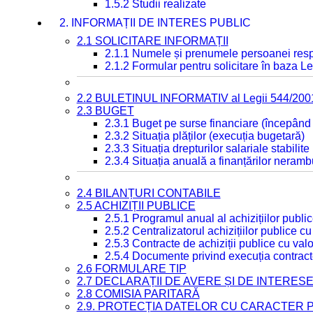
1.5.2 Studii realizate
2. INFORMAȚII DE INTERES PUBLIC
2.1 SOLICITARE INFORMAȚII
2.1.1 Numele și prenumele persoanei resp
2.1.2 Formular pentru solicitare în baza Le
2.2 BULETINUL INFORMATIV al Legii 544/200
2.3 BUGET
2.3.1 Buget pe surse financiare (începând
2.3.2 Situația plăților (execuția bugetară)
2.3.3 Situația drepturilor salariale stabilit
2.3.4 Situația anuală a finanțărilor neramb
2.4 BILANȚURI CONTABILE
2.5 ACHIZIȚII PUBLICE
2.5.1 Programul anual al achizițiilor publi
2.5.2 Centralizatorul achizițiilor publice 
2.5.3 Contracte de achiziții publice cu va
2.5.4 Documente privind execuția contract
2.6 FORMULARE TIP
2.7 DECLARAȚII DE AVERE ȘI DE INTERES
2.8 COMISIA PARITARĂ
2.9. PROTECȚIA DATELOR CU CARACTER