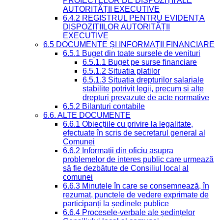
PROIECTELOR DE DISPOZIȚII ALE
AUTORITĂȚII EXECUTIVE
6.4.2 REGISTRUL PENTRU EVIDENȚA
DISPOZIȚIILOR AUTORITĂȚII
EXECUTIVE
6.5 DOCUMENTE ȘI INFORMAȚII FINANCIARE
6.5.1 Buget din toate sursele de venituri
6.5.1.1 Buget pe surse financiare
6.5.1.2 Situatia platilor
6.5.1.3 Situatia drepturilor salariale
stabilite potrivit legii, precum si alte
drepturi prevazute de acte normative
6.5.2 Bilanturi contabile
6.6. ALTE DOCUMENTE
6.6.1 Obiecțiile cu privire la legalitate,
efectuate în scris de secretarul general al
Comunei
6.6.2 Informații din oficiu asupra
problemelor de interes public care urmează
să fie dezbătute de Consiliul local al
comunei
6.6.3 Minutele în care se consemnează, în
rezumat, punctele de vedere exprimate de
participanți la ședinele publice
6.6.4 Procesele-verbale ale ședințelor