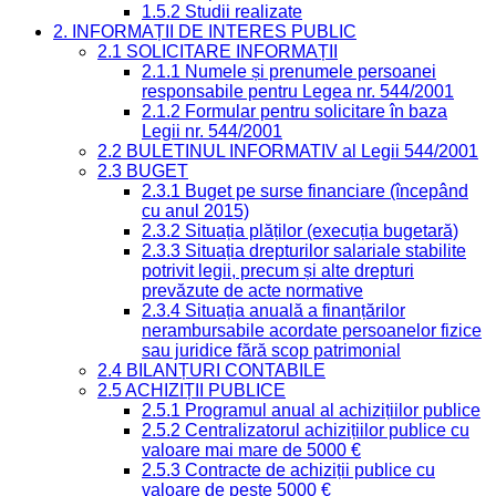
1.5.2 Studii realizate
2. INFORMAȚII DE INTERES PUBLIC
2.1 SOLICITARE INFORMAȚII
2.1.1 Numele și prenumele persoanei
responsabile pentru Legea nr. 544/2001
2.1.2 Formular pentru solicitare în baza
Legii nr. 544/2001
2.2 BULETINUL INFORMATIV al Legii 544/2001
2.3 BUGET
2.3.1 Buget pe surse financiare (începând
cu anul 2015)
2.3.2 Situația plăților (execuția bugetară)
2.3.3 Situația drepturilor salariale stabilite
potrivit legii, precum și alte drepturi
prevăzute de acte normative
2.3.4 Situația anuală a finanțărilor
nerambursabile acordate persoanelor fizice
sau juridice fără scop patrimonial
2.4 BILANȚURI CONTABILE
2.5 ACHIZIȚII PUBLICE
2.5.1 Programul anual al achizițiilor publice
2.5.2 Centralizatorul achizițiilor publice cu
valoare mai mare de 5000 €
2.5.3 Contracte de achiziții publice cu
valoare de peste 5000 €