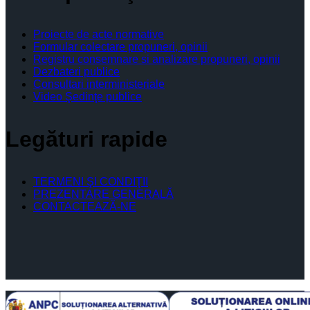
Proiecte de acte normative
Formular colectare propuneri, opinii
Registru consemnare si analizare propuneri, opinii
Dezbateri publice
Consultari interministeriale
Video Şedinţe publice
Legături rapide
TERMENI ŞI CONDIŢII
PREZENTARE GENERALĂ
CONTACTEAZĂ-NE