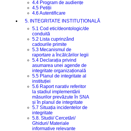
4.4 Program de audiențe
4.5 Petiții
4.6 Autentificare
5. INTEGRITATE INSTITUȚIONALĂ
5.1 Cod etic/deontologic/de
conduită
5.2 Lista cuprinzând
cadourile primite
5.3 Mecanismul de
raportare a încălcărilor legii
5.4 Declarația privind
asumarea unei agende de
integritate organizațională
5.5 Planul de integritate al
instituției
5.6 Raport narativ referitor
la stadiul implementării
măsurilor prevăzute în SNA
și în planul de integritate
5.7 Situația incidentelor de
integritate
5.8. Studii/ Cercetări/
Ghiduri/ Materiale
informative relevante