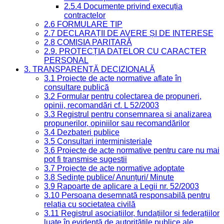
2.5.4 Documente privind execuția
contractelor
2.6 FORMULARE TIP
2.7 DECLARAȚII DE AVERE ȘI DE INTERESE
2.8 COMISIA PARITARĂ
2.9. PROTECȚIA DATELOR CU CARACTER
PERSONAL
3. TRANSPARENȚĂ DECIZIONALĂ
3.1 Proiecte de acte normative aflate în
consultare publică
3.2 Formular pentru colectarea de propuneri,
opinii, recomandări cf. L 52/2003
3.3 Registrul pentru consemnarea și analizarea
propunerilor, opiniilor sau recomandărilor
3.4 Dezbateri publice
3.5 Consultari interministeriale
3.6 Proiecte de acte normative pentru care nu mai
pot fi transmise sugestii
3.7 Proiecte de acte normative adoptate
3.8 Ședințe publice/ Anunțuri/ Minute
3.9 Rapoarte de aplicare a Legii nr. 52/2003
3.10 Persoana desemnată responsabilă pentru
relația cu societatea civilă
3.11 Registrul asociațiilor, fundațiilor și federațiilor
luate în evidență de autoritățile publice ale