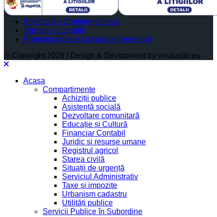
Politica De Confidențialitate
Termeni și condiții
Protectia datelor cu caracter personal
© Copyright 2026 | Design & Devlopment by vreausite.eu
Acasa
Compartimente
Achiziții publice
Asistență socială
Dezvoltare comunitară
Educație și Cultură
Financiar Contabil
Juridic si resurse umane
Registrul agricol
Starea civilă
Situații de urgență
Serviciul Administrativ
Taxe și impozite
Urbanism cadastru
Utilități publice
Servicii Publice în Subordine