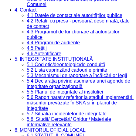
Comunei
4. Contact
4.1 Datele de contact ale autorităților publice
4.2 Relații cu presa - persoană desemnată, date
de contact
4.3 Programul de funcționare al autorităților
publice
4.4 Program de audiențe
4.5 Petiții
4.6 Autentificare
5. INTEGRITATE INSTITUȚIONALĂ
5.1 Cod etic/deontologic/de conduită
5.2 Lista cuprinzând cadourile primite
5.3 Mecanismul de raportare a încălcărilor legii
5.4 Declarația privind asumarea unei agende de
integritate organizațională
5.5 Planul de integritate al instituției
5.6 Raport narativ referitor la stadiul implementării
măsurilor prevăzute în SNA și în planul de
integritate
5.7 Situația incidentelor de integritate
5.8. Studii/ Cercetări/ Ghiduri/ Materiale
informative relevante
6. MONITORUL OFICIAL LOCAL
6.1 STATUTUL COMUNEI