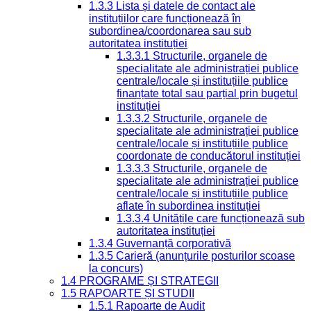
1.3.3 Lista și datele de contact ale
instituțiilor care funcționează în
subordinea/coordonarea sau sub
autoritatea instituției
1.3.3.1 Structurile, organele de
specialitate ale administrației publice
centrale/locale și instituțiile publice
finanțate total sau parțial prin bugetul
instituției
1.3.3.2 Structurile, organele de
specialitate ale administrației publice
centrale/locale și instituțiile publice
coordonate de conducătorul instituției
1.3.3.3 Structurile, organele de
specialitate ale administrației publice
centrale/locale și instituțiile publice
aflate în subordinea instituției
1.3.3.4 Unitățile care funcționează sub
autoritatea instituției
1.3.4 Guvernanță corporativă
1.3.5 Carieră (anunțurile posturilor scoase
la concurs)
1.4 PROGRAME ȘI STRATEGII
1.5 RAPOARTE ȘI STUDII
1.5.1 Rapoarte de Audit