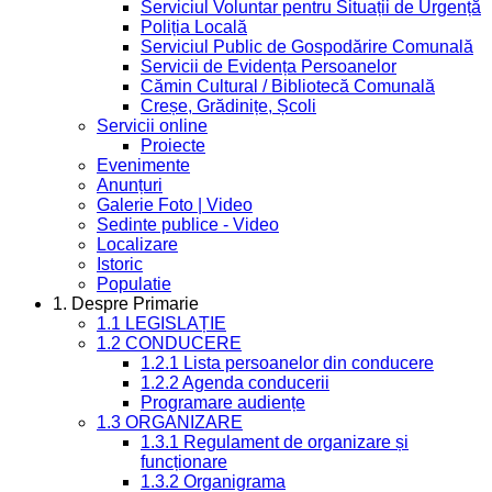
Serviciul Voluntar pentru Situații de Urgență
Poliția Locală
Serviciul Public de Gospodărire Comunală
Servicii de Evidența Persoanelor
Cămin Cultural / Bibliotecă Comunală
Creșe, Grădinițe, Școli
Servicii online
Proiecte
Evenimente
Anunțuri
Galerie Foto | Video
Sedinte publice - Video
Localizare
Istoric
Populatie
1. Despre Primarie
1.1 LEGISLAȚIE
1.2 CONDUCERE
1.2.1 Lista persoanelor din conducere
1.2.2 Agenda conducerii
Programare audiențe
1.3 ORGANIZARE
1.3.1 Regulament de organizare și
funcționare
1.3.2 Organigrama