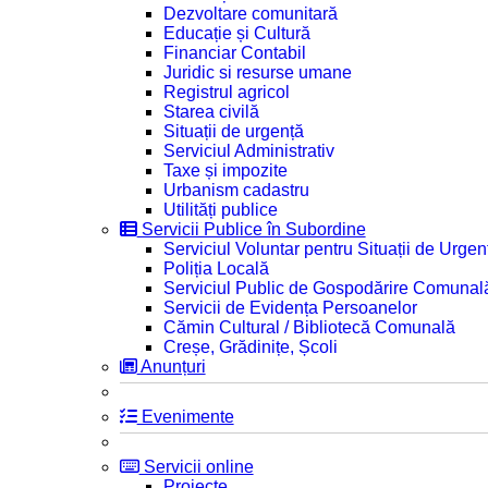
Dezvoltare comunitară
Educație și Cultură
Financiar Contabil
Juridic si resurse umane
Registrul agricol
Starea civilă
Situații de urgență
Serviciul Administrativ
Taxe și impozite
Urbanism cadastru
Utilități publice
Servicii Publice în Subordine
Serviciul Voluntar pentru Situații de Urgen
Poliția Locală
Serviciul Public de Gospodărire Comunal
Servicii de Evidența Persoanelor
Cămin Cultural / Bibliotecă Comunală
Creșe, Grădinițe, Școli
Anunțuri
Evenimente
Servicii online
Proiecte