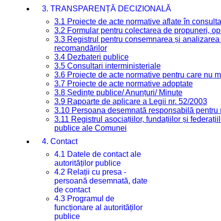
3. TRANSPARENȚĂ DECIZIONALĂ
3.1 Proiecte de acte normative aflate în consult
3.2 Formular pentru colectarea de propuneri, opi
3.3 Registrul pentru consemnarea și analizarea p
recomandărilor
3.4 Dezbateri publice
3.5 Consultari interministeriale
3.6 Proiecte de acte normative pentru care nu ma
3.7 Proiecte de acte normative adoptate
3.8 Ședințe publice/ Anunțuri/ Minute
3.9 Rapoarte de aplicare a Legii nr. 52/2003
3.10 Persoana desemnată responsabilă pentru re
3.11 Registrul asociațiilor, fundațiilor și federații
publice ale Comunei
4. Contact
4.1 Datele de contact ale
autorităților publice
4.2 Relații cu presa -
persoană desemnată, date
de contact
4.3 Programul de
funcționare al autorităților
publice