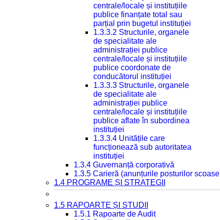
centrale/locale și instituțiile
publice finanțate total sau
parțial prin bugetul instituției
1.3.3.2 Structurile, organele
de specialitate ale
administrației publice
centrale/locale și instituțiile
publice coordonate de
conducătorul instituției
1.3.3.3 Structurile, organele
de specialitate ale
administrației publice
centrale/locale și instituțiile
publice aflate în subordinea
instituției
1.3.3.4 Unitățile care
funcționează sub autoritatea
instituției
1.3.4 Guvernanță corporativă
1.3.5 Carieră (anunțurile posturilor scoase
1.4 PROGRAME ȘI STRATEGII
1.5 RAPOARTE ȘI STUDII
1.5.1 Rapoarte de Audit