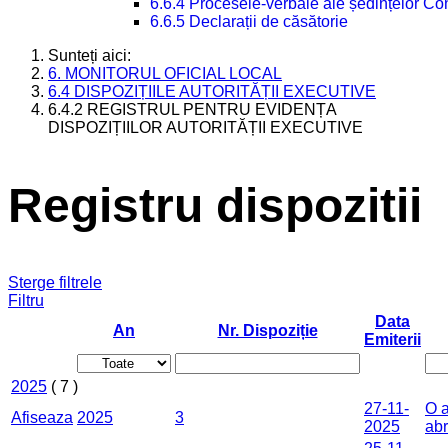
6.6.4 Procesele-verbale ale ședințelor Con
6.6.5 Declarații de căsătorie
Sunteți aici:
6. MONITORUL OFICIAL LOCAL
6.4 DISPOZIȚIILE AUTORITĂȚII EXECUTIVE
6.4.2 REGISTRUL PENTRU EVIDENȚA
DISPOZIȚIILOR AUTORITĂȚII EXECUTIVE
Registru dispozitii
Sterge filtrele
Filtru
Data
An
Nr. Dispoziție
Emiterii
2025
( 7 )
27-11-
O a
Afiseaza
2025
3
2025
abr