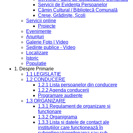
Servicii de Evidența Persoanelor
Cămin Cultural / Bibliotecă Comunală
Creșe, Grădinițe, Școli
Servicii online
Proiecte
Evenimente
Anunțuri
Galerie Foto | Video
Sedinte publice - Video
Localizare
Istoric
Populatie
1. Despre Primarie
1.1 LEGISLAȚIE
1.2 CONDUCERE
1.2.1 Lista persoanelor din conducere
1.2.2 Agenda conducerii
Programare audiențe
1.3 ORGANIZARE
1.3.1 Regulament de organizare și
funcționare
1.3.2 Organigrama
1.3.3 Lista și datele de contact ale
instituțiilor care funcționează în
subordinea/coordonarea sau sub