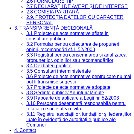
2.6 FORMULARE TIP
2.7 DECLARAȚII DE AVERE ȘI DE INTERESE
2.8 COMISIA PARITARĂ
2.9. PROTECȚIA DATELOR CU CARACTER
PERSONAL
3. TRANSPARENȚĂ DECIZIONALĂ
3.1 Proiecte de acte normative aflate în
consultare publică
3.2 Formular pentru colectarea de propuneri,
opinii, recomandări cf. L 52/2003
3.3 Registrul pentru consemnarea și analizarea
propunerilor, opiniilor sau recomandărilor
3.4 Dezbateri publice
3.5 Consultari interministeriale
3.6 Proiecte de acte normative pentru care nu mai
pot fi transmise sugestii
3.7 Proiecte de acte normative adoptate
3.8 Ședințe publice/ Anunțuri/ Minute
3.9 Rapoarte de aplicare a Legii nr. 52/2003
3.10 Persoana desemnată responsabilă pentru
relația cu societatea civilă
3.11 Registrul asociațiilor, fundațiilor și federațiilor
luate în evidență de autoritățile publice ale
Comunei
4. Contact