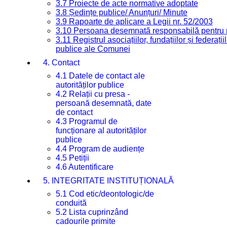
3.7 Proiecte de acte normative adoptate
3.8 Ședințe publice/ Anunțuri/ Minute
3.9 Rapoarte de aplicare a Legii nr. 52/2003
3.10 Persoana desemnată responsabilă pentru re
3.11 Registrul asociațiilor, fundațiilor și federații
publice ale Comunei
4. Contact
4.1 Datele de contact ale
autorităților publice
4.2 Relații cu presa -
persoană desemnată, date
de contact
4.3 Programul de
funcționare al autorităților
publice
4.4 Program de audiențe
4.5 Petiții
4.6 Autentificare
5. INTEGRITATE INSTITUȚIONALĂ
5.1 Cod etic/deontologic/de
conduită
5.2 Lista cuprinzând
cadourile primite