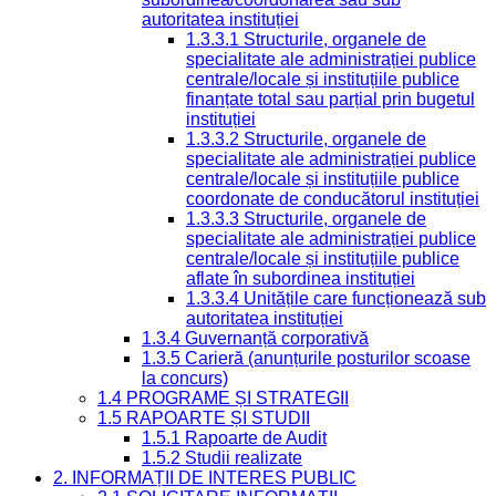
autoritatea instituției
1.3.3.1 Structurile, organele de
specialitate ale administrației publice
centrale/locale și instituțiile publice
finanțate total sau parțial prin bugetul
instituției
1.3.3.2 Structurile, organele de
specialitate ale administrației publice
centrale/locale și instituțiile publice
coordonate de conducătorul instituției
1.3.3.3 Structurile, organele de
specialitate ale administrației publice
centrale/locale și instituțiile publice
aflate în subordinea instituției
1.3.3.4 Unitățile care funcționează sub
autoritatea instituției
1.3.4 Guvernanță corporativă
1.3.5 Carieră (anunțurile posturilor scoase
la concurs)
1.4 PROGRAME ȘI STRATEGII
1.5 RAPOARTE ȘI STUDII
1.5.1 Rapoarte de Audit
1.5.2 Studii realizate
2. INFORMAȚII DE INTERES PUBLIC