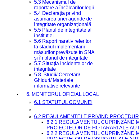
5.3 Mecanismul de
raportare a încălcărilor legii
5.4 Declarația privind
asumarea unei agende de
integritate organizațională
5.5 Planul de integritate al
instituției
5.6 Raport narativ referitor
la stadiul implementării
măsurilor prevăzute în SNA
și în planul de integritate
5.7 Situația incidentelor de
integritate
5.8. Studii/ Cercetări/
Ghiduri/ Materiale
informative relevante
6. MONITORUL OFICIAL LOCAL
6.1 STATUTUL COMUNEI
6.2 REGULAMENTELE PRIVIND PROCEDURI
6.2.1 REGULAMENTUL CUPRINZÂND M
PROIECTELOR DE HOTĂRÂRI ALE AUT
6.2.2 REGULAMENTUL CUPRINZÂND M
PROIECTELOR DE DISPOZIȚII ALE AU