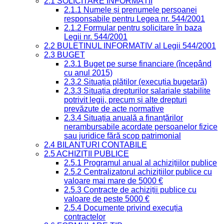
2.1 SOLICITARE INFORMAȚII
2.1.1 Numele și prenumele persoanei
responsabile pentru Legea nr. 544/2001
2.1.2 Formular pentru solicitare în baza
Legii nr. 544/2001
2.2 BULETINUL INFORMATIV al Legii 544/2001
2.3 BUGET
2.3.1 Buget pe surse financiare (începând
cu anul 2015)
2.3.2 Situația plăților (execuția bugetară)
2.3.3 Situația drepturilor salariale stabilite
potrivit legii, precum și alte drepturi
prevăzute de acte normative
2.3.4 Situația anuală a finanțărilor
nerambursabile acordate persoanelor fizice
sau juridice fără scop patrimonial
2.4 BILANȚURI CONTABILE
2.5 ACHIZIȚII PUBLICE
2.5.1 Programul anual al achizițiilor publice
2.5.2 Centralizatorul achizițiilor publice cu
valoare mai mare de 5000 €
2.5.3 Contracte de achiziții publice cu
valoare de peste 5000 €
2.5.4 Documente privind execuția
contractelor