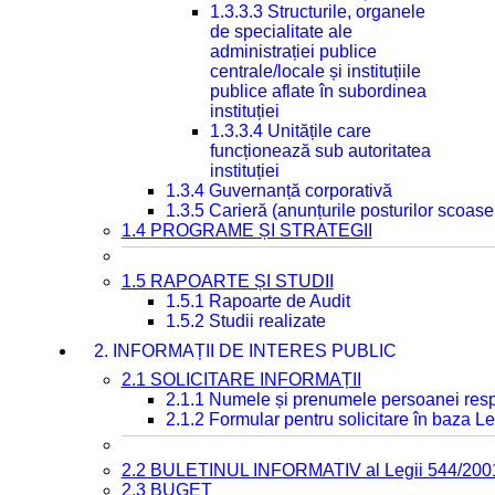
1.3.3.3 Structurile, organele
de specialitate ale
administrației publice
centrale/locale și instituțiile
publice aflate în subordinea
instituției
1.3.3.4 Unitățile care
funcționează sub autoritatea
instituției
1.3.4 Guvernanță corporativă
1.3.5 Carieră (anunțurile posturilor scoase
1.4 PROGRAME ȘI STRATEGII
1.5 RAPOARTE ȘI STUDII
1.5.1 Rapoarte de Audit
1.5.2 Studii realizate
2. INFORMAȚII DE INTERES PUBLIC
2.1 SOLICITARE INFORMAȚII
2.1.1 Numele și prenumele persoanei resp
2.1.2 Formular pentru solicitare în baza Le
2.2 BULETINUL INFORMATIV al Legii 544/200
2.3 BUGET