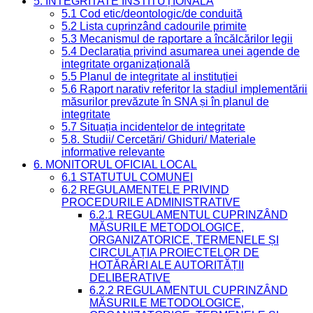
5. INTEGRITATE INSTITUȚIONALĂ
5.1 Cod etic/deontologic/de conduită
5.2 Lista cuprinzând cadourile primite
5.3 Mecanismul de raportare a încălcărilor legii
5.4 Declarația privind asumarea unei agende de
integritate organizațională
5.5 Planul de integritate al instituției
5.6 Raport narativ referitor la stadiul implementării
măsurilor prevăzute în SNA și în planul de
integritate
5.7 Situația incidentelor de integritate
5.8. Studii/ Cercetări/ Ghiduri/ Materiale
informative relevante
6. MONITORUL OFICIAL LOCAL
6.1 STATUTUL COMUNEI
6.2 REGULAMENTELE PRIVIND
PROCEDURILE ADMINISTRATIVE
6.2.1 REGULAMENTUL CUPRINZÂND
MĂSURILE METODOLOGICE,
ORGANIZATORICE, TERMENELE ȘI
CIRCULAȚIA PROIECTELOR DE
HOTĂRÂRI ALE AUTORITĂȚII
DELIBERATIVE
6.2.2 REGULAMENTUL CUPRINZÂND
MĂSURILE METODOLOGICE,