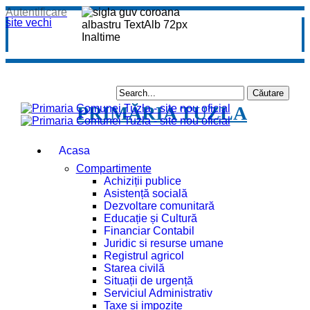
Autentificare
site vechi
PRIMĂRIA TUZLA
Acasa
Compartimente
Achiziții publice
Asistență socială
Dezvoltare comunitară
Educație și Cultură
Financiar Contabil
Juridic si resurse umane
Registrul agricol
Starea civilă
Situații de urgență
Serviciul Administrativ
Taxe și impozite