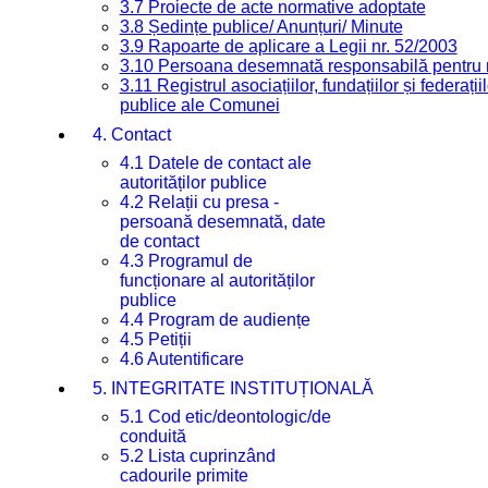
3.7 Proiecte de acte normative adoptate
3.8 Ședințe publice/ Anunțuri/ Minute
3.9 Rapoarte de aplicare a Legii nr. 52/2003
3.10 Persoana desemnată responsabilă pentru re
3.11 Registrul asociațiilor, fundațiilor și federații
publice ale Comunei
4. Contact
4.1 Datele de contact ale
autorităților publice
4.2 Relații cu presa -
persoană desemnată, date
de contact
4.3 Programul de
funcționare al autorităților
publice
4.4 Program de audiențe
4.5 Petiții
4.6 Autentificare
5. INTEGRITATE INSTITUȚIONALĂ
5.1 Cod etic/deontologic/de
conduită
5.2 Lista cuprinzând
cadourile primite