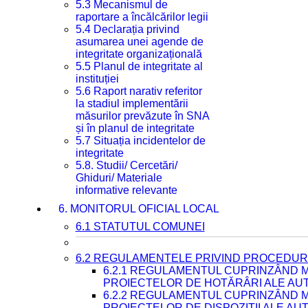
5.3 Mecanismul de
raportare a încălcărilor legii
5.4 Declarația privind
asumarea unei agende de
integritate organizațională
5.5 Planul de integritate al
instituției
5.6 Raport narativ referitor
la stadiul implementării
măsurilor prevăzute în SNA
și în planul de integritate
5.7 Situația incidentelor de
integritate
5.8. Studii/ Cercetări/
Ghiduri/ Materiale
informative relevante
6. MONITORUL OFICIAL LOCAL
6.1 STATUTUL COMUNEI
6.2 REGULAMENTELE PRIVIND PROCEDURI
6.2.1 REGULAMENTUL CUPRINZÂND M
PROIECTELOR DE HOTĂRÂRI ALE AUT
6.2.2 REGULAMENTUL CUPRINZÂND M
PROIECTELOR DE DISPOZIȚII ALE AU