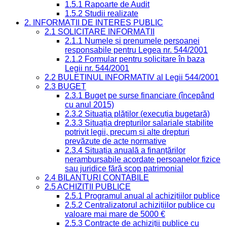
1.5.1 Rapoarte de Audit
1.5.2 Studii realizate
2. INFORMAȚII DE INTERES PUBLIC
2.1 SOLICITARE INFORMAȚII
2.1.1 Numele și prenumele persoanei
responsabile pentru Legea nr. 544/2001
2.1.2 Formular pentru solicitare în baza
Legii nr. 544/2001
2.2 BULETINUL INFORMATIV al Legii 544/2001
2.3 BUGET
2.3.1 Buget pe surse financiare (începând
cu anul 2015)
2.3.2 Situația plăților (execuția bugetară)
2.3.3 Situația drepturilor salariale stabilite
potrivit legii, precum și alte drepturi
prevăzute de acte normative
2.3.4 Situația anuală a finanțărilor
nerambursabile acordate persoanelor fizice
sau juridice fără scop patrimonial
2.4 BILANȚURI CONTABILE
2.5 ACHIZIȚII PUBLICE
2.5.1 Programul anual al achizițiilor publice
2.5.2 Centralizatorul achizițiilor publice cu
valoare mai mare de 5000 €
2.5.3 Contracte de achiziții publice cu