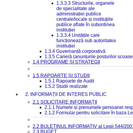
1.3.3.3 Structurile, organele
de specialitate ale
administrației publice
centrale/locale și instituțiile
publice aflate în subordinea
instituției
1.3.3.4 Unitățile care
funcționează sub autoritatea
instituției
1.3.4 Guvernanță corporativă
1.3.5 Carieră (anunțurile posturilor scoase
1.4 PROGRAME ȘI STRATEGII
1.5 RAPOARTE ȘI STUDII
1.5.1 Rapoarte de Audit
1.5.2 Studii realizate
2. INFORMAȚII DE INTERES PUBLIC
2.1 SOLICITARE INFORMAȚII
2.1.1 Numele și prenumele persoanei resp
2.1.2 Formular pentru solicitare în baza Le
2.2 BULETINUL INFORMATIV al Legii 544/200
2.3 BUGET