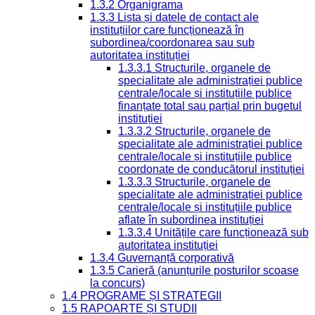
1.3.2 Organigrama
1.3.3 Lista și datele de contact ale
instituțiilor care funcționează în
subordinea/coordonarea sau sub
autoritatea instituției
1.3.3.1 Structurile, organele de
specialitate ale administrației publice
centrale/locale și instituțiile publice
finanțate total sau parțial prin bugetul
instituției
1.3.3.2 Structurile, organele de
specialitate ale administrației publice
centrale/locale și instituțiile publice
coordonate de conducătorul instituției
1.3.3.3 Structurile, organele de
specialitate ale administrației publice
centrale/locale și instituțiile publice
aflate în subordinea instituției
1.3.3.4 Unitățile care funcționează sub
autoritatea instituției
1.3.4 Guvernanță corporativă
1.3.5 Carieră (anunțurile posturilor scoase
la concurs)
1.4 PROGRAME ȘI STRATEGII
1.5 RAPOARTE ȘI STUDII