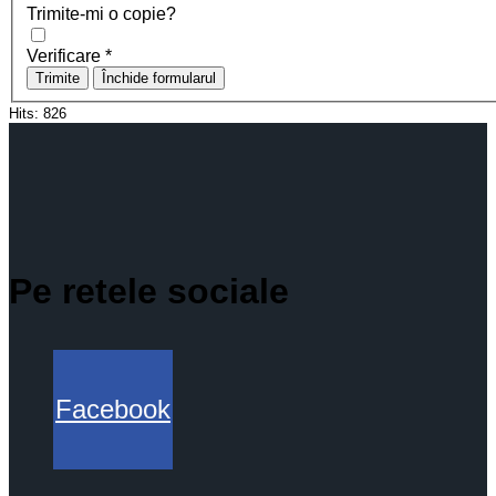
Trimite-mi o copie?
Verificare
*
Trimite
Închide formularul
Hits:
826
Pe retele sociale
Facebook