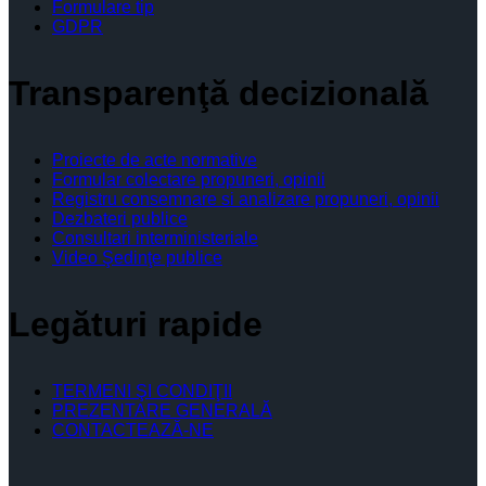
Formulare tip
GDPR
Transparenţă decizională
Proiecte de acte normative
Formular colectare propuneri, opinii
Registru consemnare si analizare propuneri, opinii
Dezbateri publice
Consultari interministeriale
Video Şedinţe publice
Legături rapide
TERMENI ŞI CONDIŢII
PREZENTARE GENERALĂ
CONTACTEAZĂ-NE