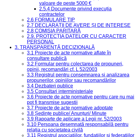
valoare de peste 5000 €
2.5.4 Documente privind execuția
contractelor
2.6 FORMULARE TIP
2.7 DECLARAȚII DE AVERE ȘI DE INTERESE
2.8 COMISIA PARITARĂ
2.9. PROTECȚIA DATELOR CU CARACTER
PERSONAL
3. TRANSPARENȚĂ DECIZIONALĂ
3.1 Proiecte de acte normative aflate în
consultare publică
3.2 Formular pentru colectarea de propuneri,
opinii, recomandări cf. L 52/2003
3.3 Registrul pentru consemnarea și analizarea
propunerilor, opiniilor sau recomandărilor
3.4 Dezbateri publice
3.5 Consultari interministeriale
3.6 Proiecte de acte normative pentru care nu mai
pot fi transmise sugestii
3.7 Proiecte de acte normative adoptate
3.8 Ședințe publice/ Anunțuri/ Minute
3.9 Rapoarte de aplicare a Legii nr. 52/2003
3.10 Persoana desemnată responsabilă pentru
relația cu societatea civilă
3.11 Registrul asociațiilor, fundațiilor și federațiilor