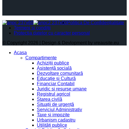
Politica De Confidențialitate
Termeni și condiții
Protectia datelor cu caracter personal
© Copyright 2026 | Design & Devlopment by vreausite.eu
Acasa
Compartimente
Achiziții publice
Asistență socială
Dezvoltare comunitară
Educație și Cultură
Financiar Contabil
Juridic si resurse umane
Registrul agricol
Starea civilă
Situații de urgență
Serviciul Administrativ
Taxe și impozite
Urbanism cadastru
Utilități publice