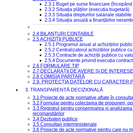
2.3.1 Buget pe surse financiare (începând
2.3.2 Situația plăților (execuția bugetară)
2.3.3 Situația drepturilor salariale stabilit
2.3.4 Situația anuală a finanțărilor neramb
2.4 BILANȚURI CONTABILE
2.5 ACHIZIȚII PUBLICE
2.5.1 Programul anual al achizițiilor publi
2.5.2 Centralizatorul achizițiilor publice 
2.5.3 Contracte de achiziții publice cu va
2.5.4 Documente privind execuția contract
2.6 FORMULARE TIP
2.7 DECLARAȚII DE AVERE ȘI DE INTERES
2.8 COMISIA PARITARĂ
2.9. PROTECȚIA DATELOR CU CARACTER
3. TRANSPARENȚĂ DECIZIONALĂ
3.1 Proiecte de acte normative aflate în consult
3.2 Formular pentru colectarea de propuneri, opi
3.3 Registrul pentru consemnarea și analizarea p
recomandărilor
3.4 Dezbateri publice
3.5 Consultari interministeriale
3.6 Proiecte de acte normative pentru care nu ma