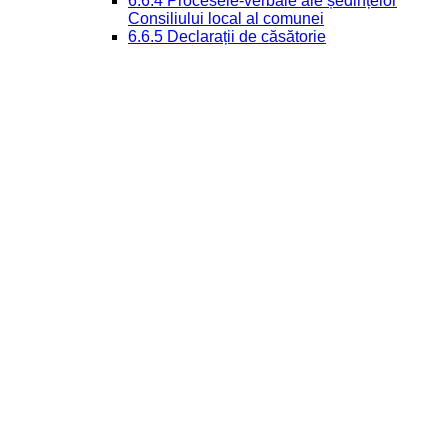
6.6.4 Procesele-verbale ale ședințelor
Consiliului local al comunei
6.6.5 Declarații de căsătorie