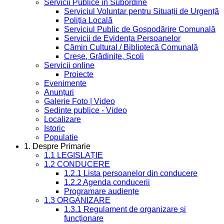
Servicii Publice în Subordine
Serviciul Voluntar pentru Situații de Urgență
Poliția Locală
Serviciul Public de Gospodărire Comunală
Servicii de Evidența Persoanelor
Cămin Cultural / Bibliotecă Comunală
Creșe, Grădinițe, Școli
Servicii online
Proiecte
Evenimente
Anunțuri
Galerie Foto | Video
Sedinte publice - Video
Localizare
Istoric
Populatie
1. Despre Primarie
1.1 LEGISLAȚIE
1.2 CONDUCERE
1.2.1 Lista persoanelor din conducere
1.2.2 Agenda conducerii
Programare audiențe
1.3 ORGANIZARE
1.3.1 Regulament de organizare și
funcționare