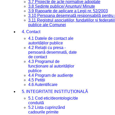
3.7 Proiecte de acte normative adoptate
3.8 Ședințe publice/ Anunțuri/ Minute
3.9 Rapoarte de aplicare a Legii nr. 52/2003
3.10 Persoana desemnată responsabilă pentru re
3.11 Registrul asociațiilor, fundațiilor și federații
publice ale Comunei
4. Contact
4.1 Datele de contact ale
autorităților publice
4.2 Relații cu presa -
persoană desemnată, date
de contact
4.3 Programul de
funcționare al autorităților
publice
4.4 Program de audiențe
4.5 Petiții
4.6 Autentificare
5. INTEGRITATE INSTITUȚIONALĂ
5.1 Cod etic/deontologic/de
conduită
5.2 Lista cuprinzând
cadourile primite