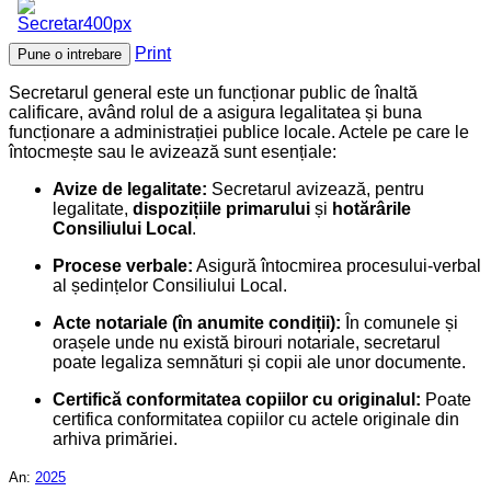
Print
Pune o intrebare
Secretarul general este un funcționar public de înaltă
calificare, având rolul de a asigura legalitatea și buna
funcționare a administrației publice locale. Actele pe care le
întocmește sau le avizează sunt esențiale:
Avize de legalitate:
Secretarul avizează, pentru
legalitate,
dispozițiile primarului
și
hotărârile
Consiliului Local
.
Procese verbale:
Asigură întocmirea procesului-verbal
al ședințelor Consiliului Local.
Acte notariale (în anumite condiții):
În comunele și
orașele unde nu există birouri notariale, secretarul
poate legaliza semnături și copii ale unor documente.
Certifică conformitatea copiilor cu originalul:
Poate
certifica conformitatea copiilor cu actele originale din
arhiva primăriei.
An:
2025