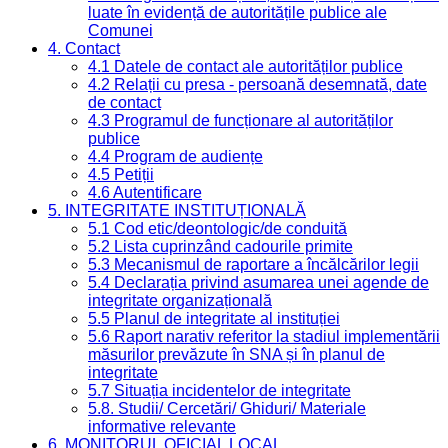
luate în evidență de autoritățile publice ale
Comunei
4. Contact
4.1 Datele de contact ale autorităților publice
4.2 Relații cu presa - persoană desemnată, date
de contact
4.3 Programul de funcționare al autorităților
publice
4.4 Program de audiențe
4.5 Petiții
4.6 Autentificare
5. INTEGRITATE INSTITUȚIONALĂ
5.1 Cod etic/deontologic/de conduită
5.2 Lista cuprinzând cadourile primite
5.3 Mecanismul de raportare a încălcărilor legii
5.4 Declarația privind asumarea unei agende de
integritate organizațională
5.5 Planul de integritate al instituției
5.6 Raport narativ referitor la stadiul implementării
măsurilor prevăzute în SNA și în planul de
integritate
5.7 Situația incidentelor de integritate
5.8. Studii/ Cercetări/ Ghiduri/ Materiale
informative relevante
6. MONITORUL OFICIAL LOCAL