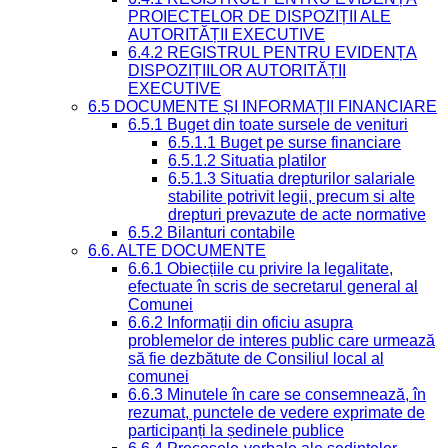
PROIECTELOR DE DISPOZIȚII ALE
AUTORITĂȚII EXECUTIVE
6.4.2 REGISTRUL PENTRU EVIDENȚA
DISPOZIȚIILOR AUTORITĂȚII
EXECUTIVE
6.5 DOCUMENTE ȘI INFORMAȚII FINANCIARE
6.5.1 Buget din toate sursele de venituri
6.5.1.1 Buget pe surse financiare
6.5.1.2 Situatia platilor
6.5.1.3 Situatia drepturilor salariale
stabilite potrivit legii, precum si alte
drepturi prevazute de acte normative
6.5.2 Bilanturi contabile
6.6. ALTE DOCUMENTE
6.6.1 Obiecțiile cu privire la legalitate,
efectuate în scris de secretarul general al
Comunei
6.6.2 Informații din oficiu asupra
problemelor de interes public care urmează
să fie dezbătute de Consiliul local al
comunei
6.6.3 Minutele în care se consemnează, în
rezumat, punctele de vedere exprimate de
participanți la ședinele publice