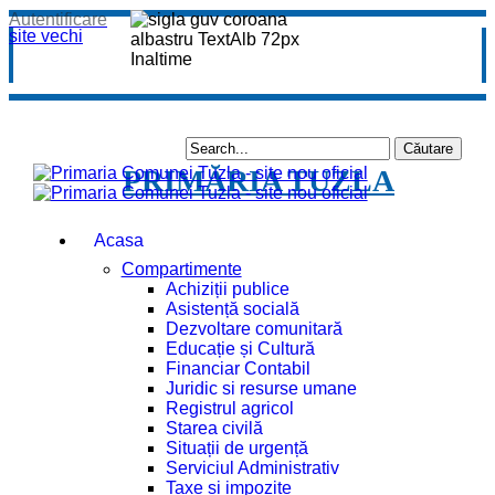
Autentificare
site vechi
PRIMĂRIA TUZLA
Acasa
Compartimente
Achiziții publice
Asistență socială
Dezvoltare comunitară
Educație și Cultură
Financiar Contabil
Juridic si resurse umane
Registrul agricol
Starea civilă
Situații de urgență
Serviciul Administrativ
Taxe și impozite