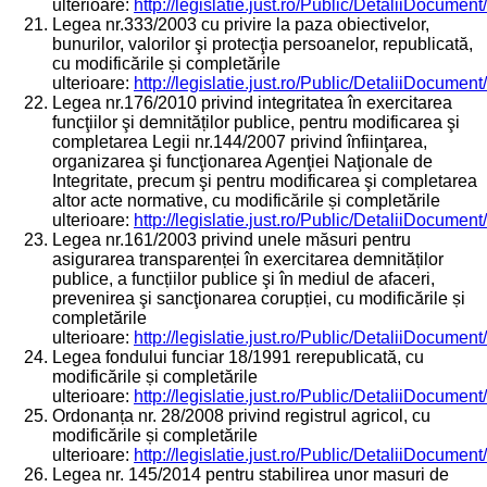
ulterioare:
http://legislatie.just.ro/Public/DetaliiDocumen
Legea nr.333/2003 cu privire la paza obiectivelor,
bunurilor, valorilor şi protecţia persoanelor, republicată,
cu modificările și completările
ulterioare:
http://legislatie.just.ro/Public/DetaliiDocumen
Legea nr.176/2010 privind integritatea în exercitarea
funcţiilor şi demnităților publice, pentru modificarea şi
completarea Legii nr.144/2007 privind înfiinţarea,
organizarea şi funcţionarea Agenţiei Naţionale de
Integritate, precum şi pentru modificarea şi completarea
altor acte normative, cu modificările și completările
ulterioare:
http://legislatie.just.ro/Public/DetaliiDocumen
Legea nr.161/2003 privind unele măsuri pentru
asigurarea transparenței în exercitarea demnităților
publice, a funcțiilor publice şi în mediul de afaceri,
prevenirea şi sancţionarea corupției, cu modificările și
completările
ulterioare:
http://legislatie.just.ro/Public/DetaliiDocume
Legea fondului funciar 18/1991 rerepublicată, cu
modificările și completările
ulterioare:
http://legislatie.just.ro/Public/DetaliiDocumen
Ordonanța nr. 28/2008 privind registrul agricol, cu
modificările și completările
ulterioare:
http://legislatie.just.ro/Public/DetaliiDocumen
Legea nr. 145/2014 pentru stabilirea unor masuri de