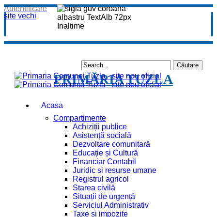
Autentificare
site vechi
PRIMĂRIA TUZLA
Acasa
Compartimente
Achiziții publice
Asistență socială
Dezvoltare comunitară
Educație și Cultură
Financiar Contabil
Juridic si resurse umane
Registrul agricol
Starea civilă
Situații de urgență
Serviciul Administrativ
Taxe și impozite