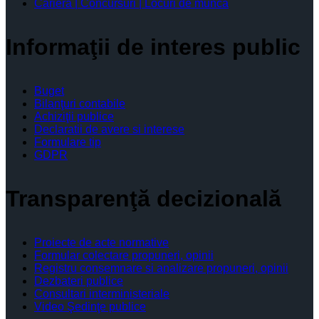
Cariera | Concursuri | Locuri de munca
Informaţii de interes public
Buget
Bilanţuri contabile
Achiziţii publice
Declaratii de avere si interese
Formulare tip
GDPR
Transparenţă decizională
Proiecte de acte normative
Formular colectare propuneri, opinii
Registru consemnare si analizare propuneri, opinii
Dezbateri publice
Consultari interministeriale
Video Şedinţe publice