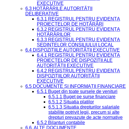
EXECUTIVE
6.3 HOTĂRÂRILE AUTORITĂȚII
DELIBERATIVE
6.3.1 REGISTRUL PENTRU EVIDENȚA
PROIECTELOR DE HOTĂRÂRI
6.3.2 REGISTRUL PENTRU EVIDENȚA
HOTĂRÂRILOR
6.3.3 REGISTRUL PENTRU EVIDENȚA
ȘEDINȚELOR CONSILIULUI LOCAL
6.4 DISPOZIȚIILE AUTORITĂȚII EXECUTIVE
6.4.1 REGISTRUL PENTRU EVIDENȚA
PROIECTELOR DE DISPOZIȚII ALE
AUTORITĂȚII EXECUTIVE
6.4.2 REGISTRUL PENTRU EVIDENȚA
DISPOZIȚIILOR AUTORITĂȚII
EXECUTIVE
6.5 DOCUMENTE ȘI INFORMAȚII FINANCIARE
6.5.1 Buget din toate sursele de venituri
6.5.1.1 Buget pe surse financiare
6.5.1.2 Situatia platilor
6.5.1.3 Situatia drepturilor salariale
stabilite potrivit legii, precum si alte
drepturi prevazute de acte normative
6.5.2 Bilanturi contabile
6.6. ALTE DOCUMENTE