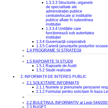
1.3.3.3 Structurile, organele
de specialitate ale
administrației publice
centrale/locale și instituțiile
publice aflate în subordinea
instituției
1.3.3.4 Unitățile care
funcționează sub autoritatea
instituției
1.3.4 Guvernanță corporativă
1.3.5 Carieră (anunțurile posturilor scoase
1.4 PROGRAME ȘI STRATEGII
1.5 RAPOARTE ȘI STUDII
1.5.1 Rapoarte de Audit
1.5.2 Studii realizate
2. INFORMAȚII DE INTERES PUBLIC
2.1 SOLICITARE INFORMAȚII
2.1.1 Numele și prenumele persoanei resp
2.1.2 Formular pentru solicitare în baza Le
2.2 BULETINUL INFORMATIV al Legii 544/200
2.3 BUGET