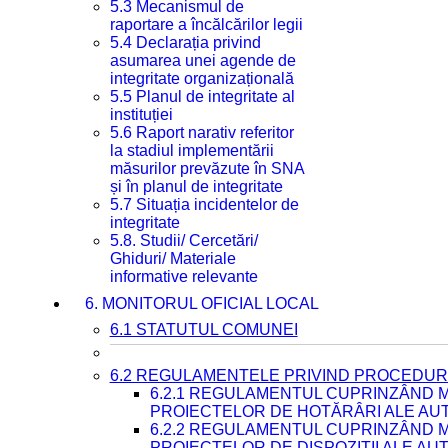
5.3 Mecanismul de
raportare a încălcărilor legii
5.4 Declarația privind
asumarea unei agende de
integritate organizațională
5.5 Planul de integritate al
instituției
5.6 Raport narativ referitor
la stadiul implementării
măsurilor prevăzute în SNA
și în planul de integritate
5.7 Situația incidentelor de
integritate
5.8. Studii/ Cercetări/
Ghiduri/ Materiale
informative relevante
6. MONITORUL OFICIAL LOCAL
6.1 STATUTUL COMUNEI
6.2 REGULAMENTELE PRIVIND PROCEDURI
6.2.1 REGULAMENTUL CUPRINZÂND M
PROIECTELOR DE HOTĂRÂRI ALE AUT
6.2.2 REGULAMENTUL CUPRINZÂND M
PROIECTELOR DE DISPOZIȚII ALE AU