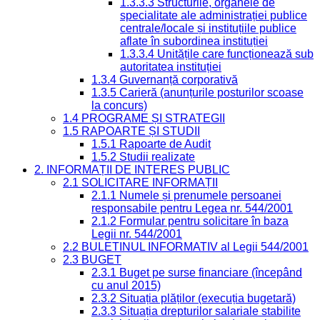
1.3.3.3 Structurile, organele de
specialitate ale administrației publice
centrale/locale și instituțiile publice
aflate în subordinea instituției
1.3.3.4 Unitățile care funcționează sub
autoritatea instituției
1.3.4 Guvernanță corporativă
1.3.5 Carieră (anunțurile posturilor scoase
la concurs)
1.4 PROGRAME ȘI STRATEGII
1.5 RAPOARTE ȘI STUDII
1.5.1 Rapoarte de Audit
1.5.2 Studii realizate
2. INFORMAȚII DE INTERES PUBLIC
2.1 SOLICITARE INFORMAȚII
2.1.1 Numele și prenumele persoanei
responsabile pentru Legea nr. 544/2001
2.1.2 Formular pentru solicitare în baza
Legii nr. 544/2001
2.2 BULETINUL INFORMATIV al Legii 544/2001
2.3 BUGET
2.3.1 Buget pe surse financiare (începând
cu anul 2015)
2.3.2 Situația plăților (execuția bugetară)
2.3.3 Situația drepturilor salariale stabilite