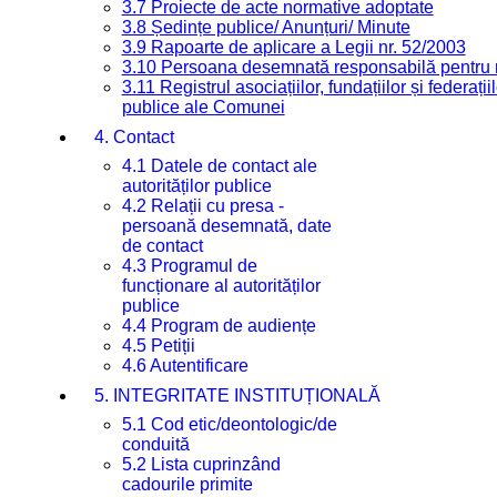
3.7 Proiecte de acte normative adoptate
3.8 Ședințe publice/ Anunțuri/ Minute
3.9 Rapoarte de aplicare a Legii nr. 52/2003
3.10 Persoana desemnată responsabilă pentru re
3.11 Registrul asociațiilor, fundațiilor și federații
publice ale Comunei
4. Contact
4.1 Datele de contact ale
autorităților publice
4.2 Relații cu presa -
persoană desemnată, date
de contact
4.3 Programul de
funcționare al autorităților
publice
4.4 Program de audiențe
4.5 Petiții
4.6 Autentificare
5. INTEGRITATE INSTITUȚIONALĂ
5.1 Cod etic/deontologic/de
conduită
5.2 Lista cuprinzând
cadourile primite