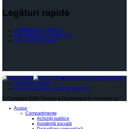
Legături rapide
TERMENI ŞI CONDIŢII
PREZENTARE GENERALĂ
CONTACTEAZĂ-NE
Politica De Confidențialitate
Termeni și condiții
Protectia datelor cu caracter personal
© Copyright 2026 | Design & Devlopment by vreausite.eu
Acasa
Compartimente
Achiziții publice
Asistență socială
Dezvoltare comunitară