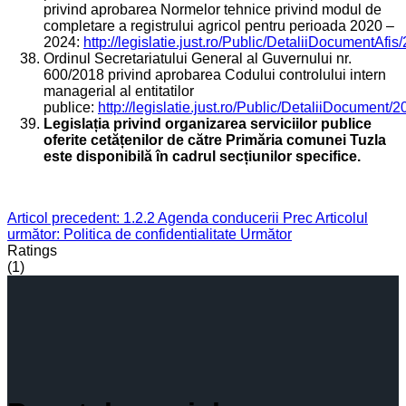
privind aprobarea Normelor tehnice privind modul de
completare a registrului agricol pentru perioada 2020 –
2024:
http://legislatie.just.ro/Public/DetaliiDocumentAfi
Ordinul Secretariatului General al Guvernului nr.
600/2018 privind aprobarea Codului controlului intern
managerial al entitatilor
publice:
http://legislatie.just.ro/Public/DetaliiDocument/
Legislația privind organizarea serviciilor publice
oferite cetățenilor de către Primăria comunei Tuzla
este disponibilă în cadrul secțiunilor specifice.
Articol precedent: 1.2.2 Agenda conducerii
Prec
Articolul
următor: Politica de confidentialitate
Următor
Ratings
(1)