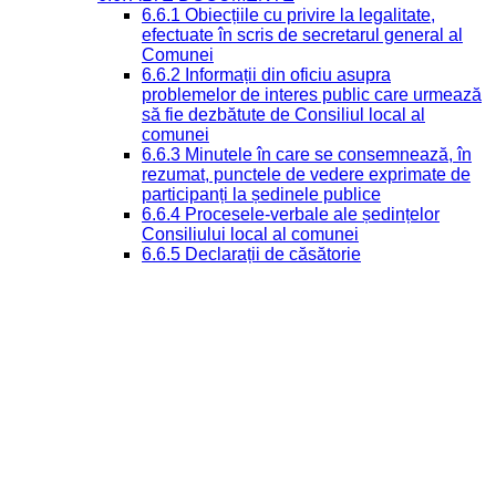
6.6.1 Obiecțiile cu privire la legalitate,
efectuate în scris de secretarul general al
Comunei
6.6.2 Informații din oficiu asupra
problemelor de interes public care urmează
să fie dezbătute de Consiliul local al
comunei
6.6.3 Minutele în care se consemnează, în
rezumat, punctele de vedere exprimate de
participanți la ședinele publice
6.6.4 Procesele-verbale ale ședințelor
Consiliului local al comunei
6.6.5 Declarații de căsătorie