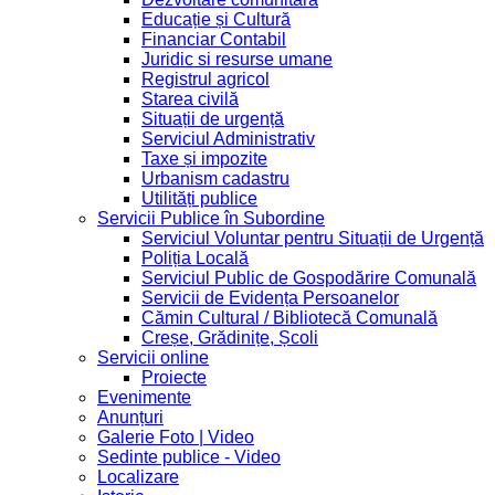
Educație și Cultură
Financiar Contabil
Juridic si resurse umane
Registrul agricol
Starea civilă
Situații de urgență
Serviciul Administrativ
Taxe și impozite
Urbanism cadastru
Utilități publice
Servicii Publice în Subordine
Serviciul Voluntar pentru Situații de Urgență
Poliția Locală
Serviciul Public de Gospodărire Comunală
Servicii de Evidența Persoanelor
Cămin Cultural / Bibliotecă Comunală
Creșe, Grădinițe, Școli
Servicii online
Proiecte
Evenimente
Anunțuri
Galerie Foto | Video
Sedinte publice - Video
Localizare