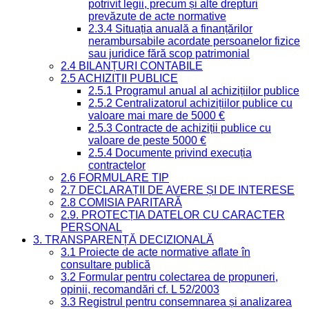
potrivit legii, precum și alte drepturi
prevăzute de acte normative
2.3.4 Situația anuală a finanțărilor
nerambursabile acordate persoanelor fizice
sau juridice fără scop patrimonial
2.4 BILANȚURI CONTABILE
2.5 ACHIZIȚII PUBLICE
2.5.1 Programul anual al achizițiilor publice
2.5.2 Centralizatorul achizițiilor publice cu
valoare mai mare de 5000 €
2.5.3 Contracte de achiziții publice cu
valoare de peste 5000 €
2.5.4 Documente privind execuția
contractelor
2.6 FORMULARE TIP
2.7 DECLARAȚII DE AVERE ȘI DE INTERESE
2.8 COMISIA PARITARĂ
2.9. PROTECȚIA DATELOR CU CARACTER
PERSONAL
3. TRANSPARENȚĂ DECIZIONALĂ
3.1 Proiecte de acte normative aflate în
consultare publică
3.2 Formular pentru colectarea de propuneri,
opinii, recomandări cf. L 52/2003
3.3 Registrul pentru consemnarea și analizarea