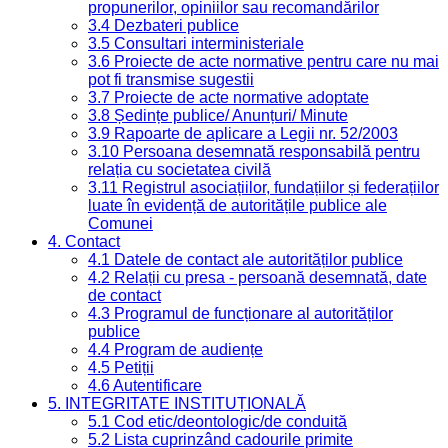
propunerilor, opiniilor sau recomandărilor
3.4 Dezbateri publice
3.5 Consultari interministeriale
3.6 Proiecte de acte normative pentru care nu mai
pot fi transmise sugestii
3.7 Proiecte de acte normative adoptate
3.8 Ședințe publice/ Anunțuri/ Minute
3.9 Rapoarte de aplicare a Legii nr. 52/2003
3.10 Persoana desemnată responsabilă pentru
relația cu societatea civilă
3.11 Registrul asociațiilor, fundațiilor și federațiilor
luate în evidență de autoritățile publice ale
Comunei
4. Contact
4.1 Datele de contact ale autorităților publice
4.2 Relații cu presa - persoană desemnată, date
de contact
4.3 Programul de funcționare al autorităților
publice
4.4 Program de audiențe
4.5 Petiții
4.6 Autentificare
5. INTEGRITATE INSTITUȚIONALĂ
5.1 Cod etic/deontologic/de conduită
5.2 Lista cuprinzând cadourile primite