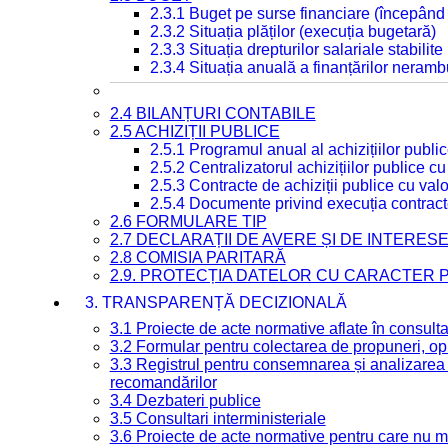
2.3.1 Buget pe surse financiare (începând
2.3.2 Situația plăților (execuția bugetară)
2.3.3 Situația drepturilor salariale stabilit
2.3.4 Situația anuală a finanțărilor neramb
2.4 BILANȚURI CONTABILE
2.5 ACHIZIȚII PUBLICE
2.5.1 Programul anual al achizițiilor publi
2.5.2 Centralizatorul achizițiilor publice 
2.5.3 Contracte de achiziții publice cu va
2.5.4 Documente privind execuția contract
2.6 FORMULARE TIP
2.7 DECLARAȚII DE AVERE ȘI DE INTERES
2.8 COMISIA PARITARĂ
2.9. PROTECȚIA DATELOR CU CARACTER
3. TRANSPARENȚĂ DECIZIONALĂ
3.1 Proiecte de acte normative aflate în consult
3.2 Formular pentru colectarea de propuneri, opi
3.3 Registrul pentru consemnarea și analizarea p
recomandărilor
3.4 Dezbateri publice
3.5 Consultari interministeriale
3.6 Proiecte de acte normative pentru care nu ma