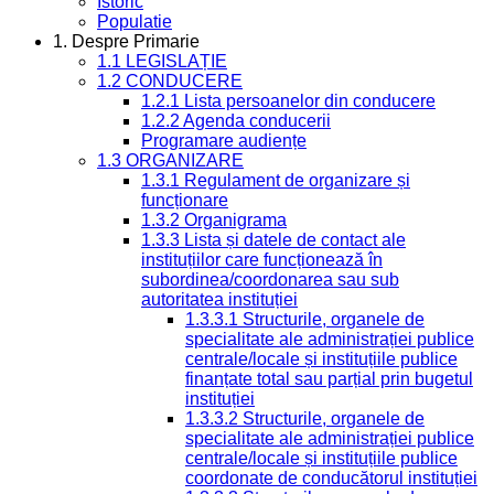
Istoric
Populatie
1. Despre Primarie
1.1 LEGISLAȚIE
1.2 CONDUCERE
1.2.1 Lista persoanelor din conducere
1.2.2 Agenda conducerii
Programare audiențe
1.3 ORGANIZARE
1.3.1 Regulament de organizare și
funcționare
1.3.2 Organigrama
1.3.3 Lista și datele de contact ale
instituțiilor care funcționează în
subordinea/coordonarea sau sub
autoritatea instituției
1.3.3.1 Structurile, organele de
specialitate ale administrației publice
centrale/locale și instituțiile publice
finanțate total sau parțial prin bugetul
instituției
1.3.3.2 Structurile, organele de
specialitate ale administrației publice
centrale/locale și instituțiile publice
coordonate de conducătorul instituției