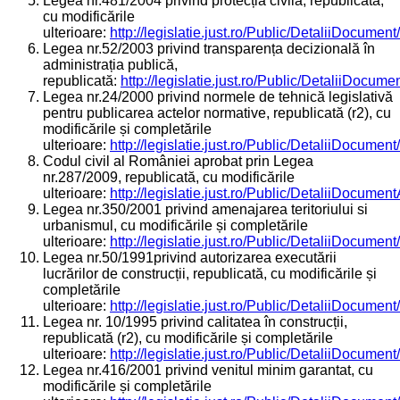
Legea nr.481/2004 privind protecția civilă, republicată,
cu modificările
ulterioare:
http://legislatie.just.ro/Public/DetaliiDocumen
Legea nr.52/2003 privind transparența decizională în
administrația publică,
republicată:
http://legislatie.just.ro/Public/DetaliiDocum
Legea nr.24/2000 privind normele de tehnică legislativă
pentru publicarea actelor normative, republicată (r2), cu
modificările și completările
ulterioare:
http://legislatie.just.ro/Public/DetaliiDocumen
Codul civil al României aprobat prin Legea
nr.287/2009, republicată, cu modificările
ulterioare:
http://legislatie.just.ro/Public/DetaliiDocumen
Legea nr.350/2001 privind amenajarea teritoriului si
urbanismul, cu modificările și completările
ulterioare:
http://legislatie.just.ro/Public/DetaliiDocumen
Legea nr.50/1991privind autorizarea executării
lucrărilor de construcții, republicată, cu modificările și
completările
ulterioare:
http://legislatie.just.ro/Public/DetaliiDocumen
Legea nr. 10/1995 privind calitatea în construcții,
republicată (r2), cu modificările și completările
ulterioare:
http://legislatie.just.ro/Public/DetaliiDocumen
Legea nr.416/2001 privind venitul minim garantat, cu
modificările și completările