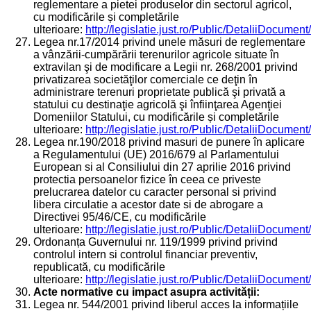
reglementare a pietei produselor din sectorul agricol,
cu modificările și completările
ulterioare:
http://legislatie.just.ro/Public/DetaliiDocumen
Legea nr.17/2014 privind unele măsuri de reglementare
a vânzării-cumpărării terenurilor agricole situate în
extravilan şi de modificare a Legii nr. 268/2001 privind
privatizarea societăţilor comerciale ce deţin în
administrare terenuri proprietate publică şi privată a
statului cu destinaţie agricolă şi înfiinţarea Agenţiei
Domeniilor Statului, cu modificările și completările
ulterioare:
http://legislatie.just.ro/Public/DetaliiDocumen
Legea nr.190/2018 privind masuri de punere în aplicare
a Regulamentului (UE) 2016/679 al Parlamentului
European si al Consiliului din 27 aprilie 2016 privind
protectia persoanelor fizice în ceea ce priveste
prelucrarea datelor cu caracter personal si privind
libera circulatie a acestor date si de abrogare a
Directivei 95/46/CE, cu modificările
ulterioare:
http://legislatie.just.ro/Public/DetaliiDocumen
Ordonanța Guvernului nr. 119/1999 privind privind
controlul intern si controlul financiar preventiv,
republicată, cu modificările
ulterioare:
http://legislatie.just.ro/Public/DetaliiDocumen
Acte normative cu impact asupra activității:
Legea nr. 544/2001 privind liberul acces la informațiile