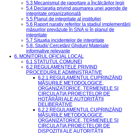
5.3 Mecanismul de raportare a încălcărilor legii
5.4 Declarația privind asumarea unei agende de
integritate organizațională
5.5 Planul de integritate al instituției
5.6 Raport narativ referitor la stadiul implementării
măsurilor prevăzute în SNA și în planul de
integritate
5.7 Situația incidentelor de integritate
5.8. Studii/ Cercetări/ Ghiduri/ Materiale
informative relevante
6. MONITORUL OFICIAL LOCAL
6.1 STATUTUL COMUNEI
6.2 REGULAMENTELE PRIVIND
PROCEDURILE ADMINISTRATIVE
6.2.1 REGULAMENTUL CUPRINZÂND
MĂSURILE METODOLOGICE,
ORGANIZATORICE, TERMENELE ȘI
CIRCULAȚIA PROIECTELOR DE
HOTĂRÂRI ALE AUTORITĂȚII
DELIBERATIVE
6.2.2 REGULAMENTUL CUPRINZÂND
MĂSURILE METODOLOGICE,
ORGANIZATORICE, TERMENELE ȘI
CIRCULAȚIA PROIECTELOR DE
DISPOZIȚII ALE AUTORITĂȚII