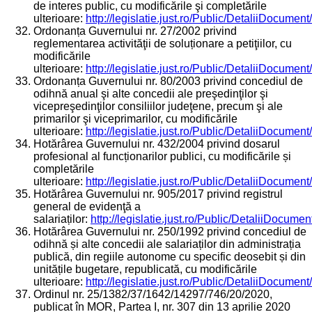
de interes public, cu modificările şi completările
ulterioare:
http://legislatie.just.ro/Public/DetaliiDocumen
Ordonanța Guvernului nr. 27/2002 privind
reglementarea activităţii de soluționare a petiţiilor, cu
modificările
ulterioare:
http://legislatie.just.ro/Public/DetaliiDocumen
Ordonanța Guvernului nr. 80/2003 privind concediul de
odihnă anual şi alte concedii ale preşedinţilor şi
vicepreşedinţilor consiliilor judeţene, precum şi ale
primarilor şi viceprimarilor, cu modificările
ulterioare:
http://legislatie.just.ro/Public/DetaliiDocumen
Hotărârea Guvernului nr. 432/2004 privind dosarul
profesional al funcționarilor publici, cu modificările și
completările
ulterioare:
http://legislatie.just.ro/Public/DetaliiDocumen
Hotărârea Guvernului nr. 905/2017 privind registrul
general de evidenţă a
salariaților:
http://legislatie.just.ro/Public/DetaliiDocume
Hotărârea Guvernului nr. 250/1992 privind concediul de
odihnă și alte concedii ale salariaților din administrația
publică, din regiile autonome cu specific deosebit și din
unitățile bugetare, republicată, cu modificările
ulterioare:
http://legislatie.just.ro/Public/DetaliiDocumen
Ordinul nr. 25/1382/37/1642/14297/746/20/2020,
publicat în MOR, Partea I, nr. 307 din 13 aprilie 2020