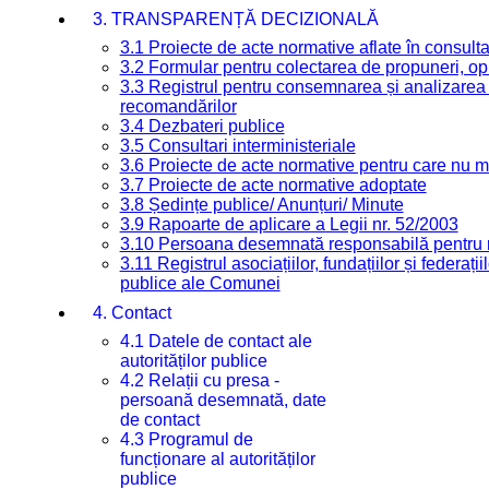
3. TRANSPARENȚĂ DECIZIONALĂ
3.1 Proiecte de acte normative aflate în consult
3.2 Formular pentru colectarea de propuneri, opi
3.3 Registrul pentru consemnarea și analizarea p
recomandărilor
3.4 Dezbateri publice
3.5 Consultari interministeriale
3.6 Proiecte de acte normative pentru care nu ma
3.7 Proiecte de acte normative adoptate
3.8 Ședințe publice/ Anunțuri/ Minute
3.9 Rapoarte de aplicare a Legii nr. 52/2003
3.10 Persoana desemnată responsabilă pentru re
3.11 Registrul asociațiilor, fundațiilor și federații
publice ale Comunei
4. Contact
4.1 Datele de contact ale
autorităților publice
4.2 Relații cu presa -
persoană desemnată, date
de contact
4.3 Programul de
funcționare al autorităților
publice