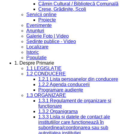
Cămin Cultural / Bibliotecă Comunală
Creșe, Grădinițe, Școli
Servicii online
Proiecte
Evenimente
Anunțuri
Galerie Foto | Video
Sedinte publice - Video
Localizare
Istoric
Populatie
1. Despre Primarie
1.1 LEGISLAȚIE
1.2 CONDUCERE
1.2.1 Lista persoanelor din conducere
1.2.2 Agenda conducerii
Programare audiențe
1.3 ORGANIZARE
1.3.1 Regulament de organizare și
funcționare
1.3.2 Organigrama
1.3.3 Lista și datele de contact ale
instituțiilor care funcționează în
subordinea/coordonarea sau sub
autoritatea instituției