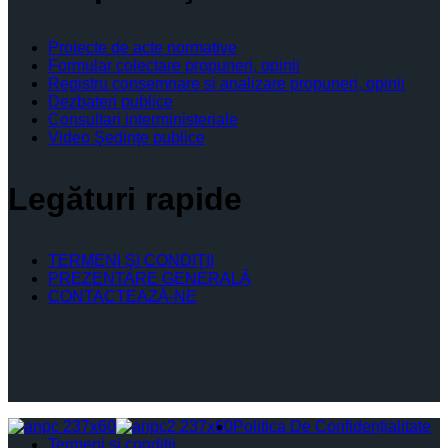
Proiecte de acte normative
Formular colectare propuneri, opinii
Registru consemnare si analizare propuneri, opinii
Dezbateri publice
Consultari interministeriale
Video Şedinţe publice
Legături rapide
TERMENI ŞI CONDIŢII
PREZENTARE GENERALĂ
CONTACTEAZĂ-NE
Politica De Confidențialitate
Termeni și condiții