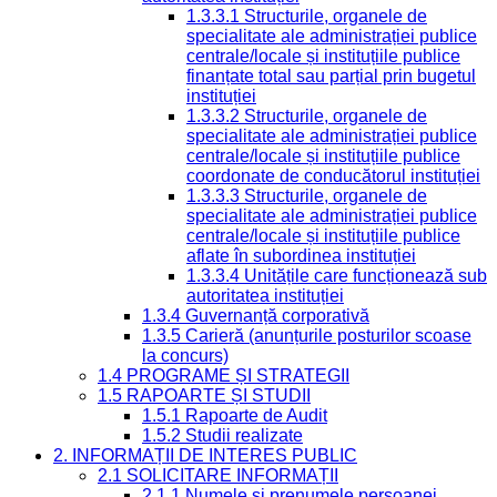
1.3.3.1 Structurile, organele de
specialitate ale administrației publice
centrale/locale și instituțiile publice
finanțate total sau parțial prin bugetul
instituției
1.3.3.2 Structurile, organele de
specialitate ale administrației publice
centrale/locale și instituțiile publice
coordonate de conducătorul instituției
1.3.3.3 Structurile, organele de
specialitate ale administrației publice
centrale/locale și instituțiile publice
aflate în subordinea instituției
1.3.3.4 Unitățile care funcționează sub
autoritatea instituției
1.3.4 Guvernanță corporativă
1.3.5 Carieră (anunțurile posturilor scoase
la concurs)
1.4 PROGRAME ȘI STRATEGII
1.5 RAPOARTE ȘI STUDII
1.5.1 Rapoarte de Audit
1.5.2 Studii realizate
2. INFORMAȚII DE INTERES PUBLIC
2.1 SOLICITARE INFORMAȚII
2.1.1 Numele și prenumele persoanei