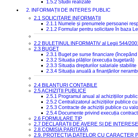
1.5.2 Studii realizate
2. INFORMAȚII DE INTERES PUBLIC
2.1 SOLICITARE INFORMAȚII
2.1.1 Numele și prenumele persoanei resp
2.1.2 Formular pentru solicitare în baza Le
2.2 BULETINUL INFORMATIV al Legii 544/200
2.3 BUGET
2.3.1 Buget pe surse financiare (începând
2.3.2 Situația plăților (execuția bugetară)
2.3.3 Situația drepturilor salariale stabilit
2.3.4 Situația anuală a finanțărilor neramb
2.4 BILANȚURI CONTABILE
2.5 ACHIZIȚII PUBLICE
2.5.1 Programul anual al achizițiilor publi
2.5.2 Centralizatorul achizițiilor publice 
2.5.3 Contracte de achiziții publice cu va
2.5.4 Documente privind execuția contract
2.6 FORMULARE TIP
2.7 DECLARAȚII DE AVERE ȘI DE INTERES
2.8 COMISIA PARITARĂ
2.9. PROTECȚIA DATELOR CU CARACTER