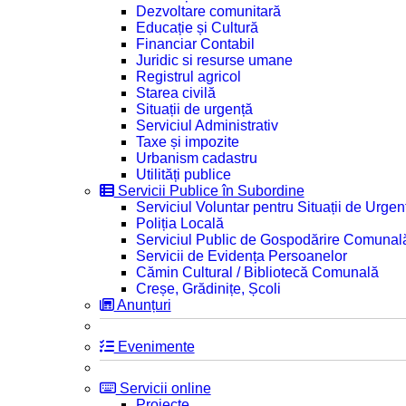
Dezvoltare comunitară
Educație și Cultură
Financiar Contabil
Juridic si resurse umane
Registrul agricol
Starea civilă
Situații de urgență
Serviciul Administrativ
Taxe și impozite
Urbanism cadastru
Utilități publice
Servicii Publice în Subordine
Serviciul Voluntar pentru Situații de Urgen
Poliția Locală
Serviciul Public de Gospodărire Comunal
Servicii de Evidența Persoanelor
Cămin Cultural / Bibliotecă Comunală
Creșe, Grădinițe, Școli
Anunțuri
Evenimente
Servicii online
Proiecte