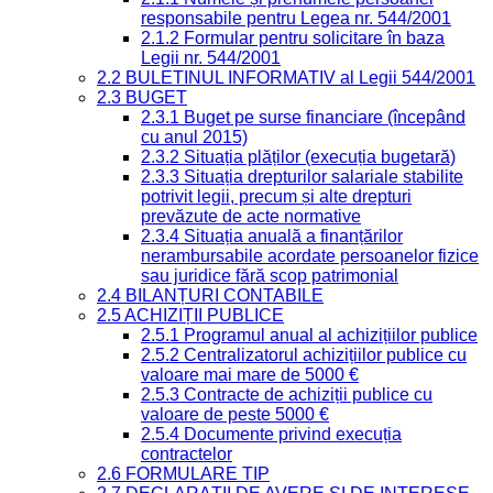
responsabile pentru Legea nr. 544/2001
2.1.2 Formular pentru solicitare în baza
Legii nr. 544/2001
2.2 BULETINUL INFORMATIV al Legii 544/2001
2.3 BUGET
2.3.1 Buget pe surse financiare (începând
cu anul 2015)
2.3.2 Situația plăților (execuția bugetară)
2.3.3 Situația drepturilor salariale stabilite
potrivit legii, precum și alte drepturi
prevăzute de acte normative
2.3.4 Situația anuală a finanțărilor
nerambursabile acordate persoanelor fizice
sau juridice fără scop patrimonial
2.4 BILANȚURI CONTABILE
2.5 ACHIZIȚII PUBLICE
2.5.1 Programul anual al achizițiilor publice
2.5.2 Centralizatorul achizițiilor publice cu
valoare mai mare de 5000 €
2.5.3 Contracte de achiziții publice cu
valoare de peste 5000 €
2.5.4 Documente privind execuția
contractelor
2.6 FORMULARE TIP