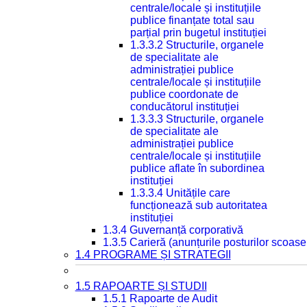
centrale/locale și instituțiile
publice finanțate total sau
parțial prin bugetul instituției
1.3.3.2 Structurile, organele
de specialitate ale
administrației publice
centrale/locale și instituțiile
publice coordonate de
conducătorul instituției
1.3.3.3 Structurile, organele
de specialitate ale
administrației publice
centrale/locale și instituțiile
publice aflate în subordinea
instituției
1.3.3.4 Unitățile care
funcționează sub autoritatea
instituției
1.3.4 Guvernanță corporativă
1.3.5 Carieră (anunțurile posturilor scoase
1.4 PROGRAME ȘI STRATEGII
1.5 RAPOARTE ȘI STUDII
1.5.1 Rapoarte de Audit