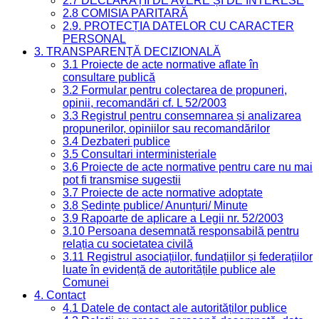
2.7 DECLARAȚII DE AVERE ȘI DE INTERESE
2.8 COMISIA PARITARĂ
2.9. PROTECȚIA DATELOR CU CARACTER
PERSONAL
3. TRANSPARENȚĂ DECIZIONALĂ
3.1 Proiecte de acte normative aflate în
consultare publică
3.2 Formular pentru colectarea de propuneri,
opinii, recomandări cf. L 52/2003
3.3 Registrul pentru consemnarea și analizarea
propunerilor, opiniilor sau recomandărilor
3.4 Dezbateri publice
3.5 Consultari interministeriale
3.6 Proiecte de acte normative pentru care nu mai
pot fi transmise sugestii
3.7 Proiecte de acte normative adoptate
3.8 Ședințe publice/ Anunțuri/ Minute
3.9 Rapoarte de aplicare a Legii nr. 52/2003
3.10 Persoana desemnată responsabilă pentru
relația cu societatea civilă
3.11 Registrul asociațiilor, fundațiilor și federațiilor
luate în evidență de autoritățile publice ale
Comunei
4. Contact
4.1 Datele de contact ale autorităților publice