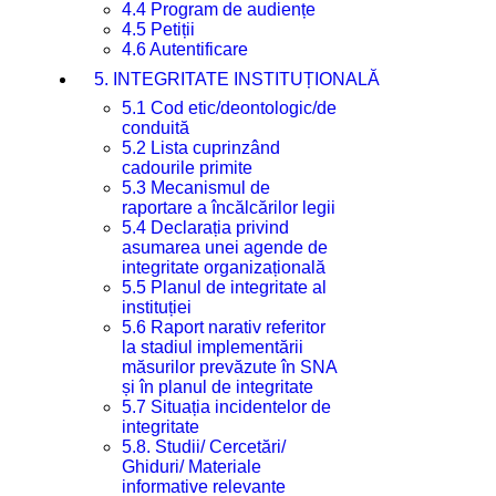
4.4 Program de audiențe
4.5 Petiții
4.6 Autentificare
5. INTEGRITATE INSTITUȚIONALĂ
5.1 Cod etic/deontologic/de
conduită
5.2 Lista cuprinzând
cadourile primite
5.3 Mecanismul de
raportare a încălcărilor legii
5.4 Declarația privind
asumarea unei agende de
integritate organizațională
5.5 Planul de integritate al
instituției
5.6 Raport narativ referitor
la stadiul implementării
măsurilor prevăzute în SNA
și în planul de integritate
5.7 Situația incidentelor de
integritate
5.8. Studii/ Cercetări/
Ghiduri/ Materiale
informative relevante