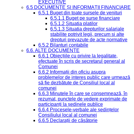
EXECUTIVE
6.5 DOCUMENTE ȘI INFORMAȚII FINANCIARE
6.5.1 Buget din toate sursele de venituri
6.5.1.1 Buget pe surse financiare
6.5.1.2 Situatia platilor
6.5.1.3 Situatia drepturilor salariale
stabilite potrivit legii, precum si alte
drepturi prevazute de acte normative
6.5.2 Bilanturi contabile
6.6. ALTE DOCUMENTE
6.6.1 Obiecțiile cu privire la legalitate,
efectuate în scris de secretarul general al
Comunei
6.6.2 Informații din oficiu asupra
problemelor de interes public care urmează
să fie dezbătute de Consiliul local al
comunei
6.6.3 Minutele în care se consemnează, în
rezumat, punctele de vedere exprimate de
participanți la ședinele publice
6.6.4 Procesele-verbale ale ședințelor
Consiliului local al comunei
6.6.5 Declarații de căsătorie