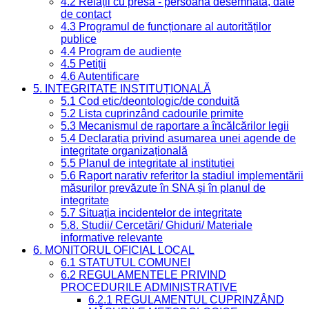
4.2 Relații cu presa - persoană desemnată, date
de contact
4.3 Programul de funcționare al autorităților
publice
4.4 Program de audiențe
4.5 Petiții
4.6 Autentificare
5. INTEGRITATE INSTITUȚIONALĂ
5.1 Cod etic/deontologic/de conduită
5.2 Lista cuprinzând cadourile primite
5.3 Mecanismul de raportare a încălcărilor legii
5.4 Declarația privind asumarea unei agende de
integritate organizațională
5.5 Planul de integritate al instituției
5.6 Raport narativ referitor la stadiul implementării
măsurilor prevăzute în SNA și în planul de
integritate
5.7 Situația incidentelor de integritate
5.8. Studii/ Cercetări/ Ghiduri/ Materiale
informative relevante
6. MONITORUL OFICIAL LOCAL
6.1 STATUTUL COMUNEI
6.2 REGULAMENTELE PRIVIND
PROCEDURILE ADMINISTRATIVE
6.2.1 REGULAMENTUL CUPRINZÂND