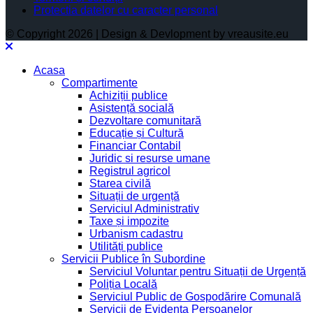
Protectia datelor cu caracter personal
© Copyright 2026 | Design & Devlopment by vreausite.eu
Acasa
Compartimente
Achiziții publice
Asistență socială
Dezvoltare comunitară
Educație și Cultură
Financiar Contabil
Juridic si resurse umane
Registrul agricol
Starea civilă
Situații de urgență
Serviciul Administrativ
Taxe și impozite
Urbanism cadastru
Utilități publice
Servicii Publice în Subordine
Serviciul Voluntar pentru Situații de Urgență
Poliția Locală
Serviciul Public de Gospodărire Comunală
Servicii de Evidența Persoanelor